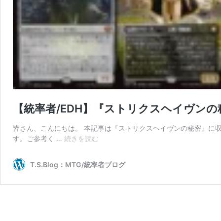
【統率者/EDH】『ストリクスヘイヴン
皆さん、こんにちは。 本記事は『ストリクスヘイヴンの秘密』に
【統
す。ご参考く …
続きを読む
率
者/EDH】
T.S.Blog：MTG/統率者ブログ
『ス
ト
リ
ク
ス
ヘ