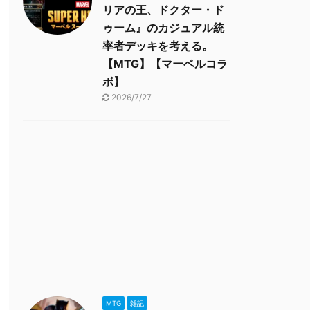
リアの王、ドクター・ド
ゥーム』のカジュアル統
率者デッキを考える。
【MTG】【マーベルコラ
ボ】
2026/7/27
MTG
雑記