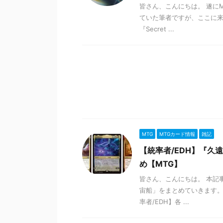
皆さん、こんにちは。 遂にM
ていた筆者ですが、ここに来
『Secret ...
MTG
MTGカード情報
雑記
【統率者/EDH】『
め【MTG】
皆さん、こんにちは。 本記
宙船」をまとめていきます。
率者/EDH】各 ...