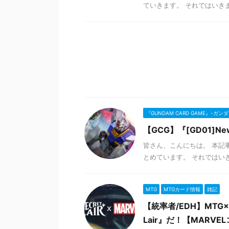
ていきます。 それではいきま
『GUNDAM CARD GAME』-ガ
【GCG】『[GD01]N
皆さん、こんにちは。 本記事は
とめています。 それでは
MTG
MTGカード情報
雑記
【統率者/EDH】MTG
Lair』だ！【MARVE