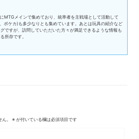
:主にMTGメインで集めており、統率者を主戦場として活動して
戯王、ポケカ)も多少なりとも集めています。あとは玩具の紹介など
ログですが、訪問していただいた方々が満足できるような情報も
する所存です。
せん。
※
が付いている欄は必須項目です