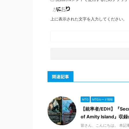
上に表示された文字を入力してください。
関連記事
MTG
MTGカード情報
【統率者/EDH】『Secret L
of Amity Isla
皆さん、こんにちは。 本記事は『S