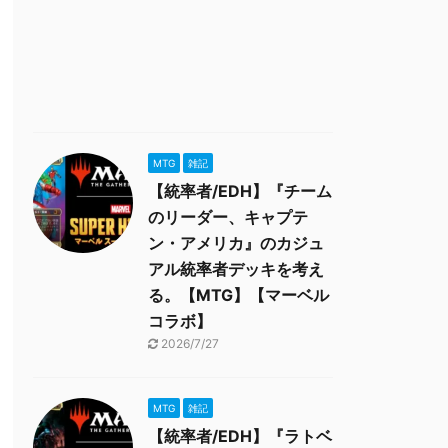
MTG
雑記
【統率者/EDH】『チーム
のリーダー、キャプテ
ン・アメリカ』のカジュ
アル統率者デッキを考え
る。【MTG】【マーベル
コラボ】
2026/7/27
MTG
雑記
【統率者/EDH】『ラトベ