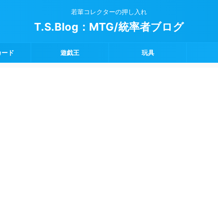
若輩コレクターの押し入れ
T.S.Blog：MTG/統率者ブログ
カード
遊戯王
玩具