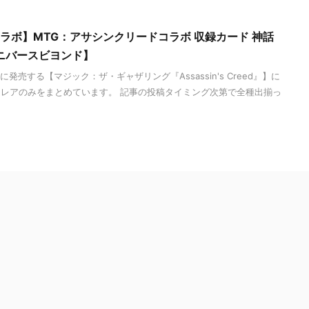
reedコラボ】MTG：アサシンクリードコラボ 収録カード 神話
ニバースビヨンド】
発売する【マジック：ザ・ギャザリング『Assassin's Creed』】に
レアのみをまとめています。 記事の投稿タイミング次第で全種出揃っ