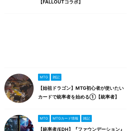
【FALLOUTコラボ】
MTG
雑記
【始祖ドラゴン】MTG初心者が使いたい
カードで統率者を始める①【統率者】
MTG
MTGカード情報
雑記
【統率者/EDH】『ファウンデーション』