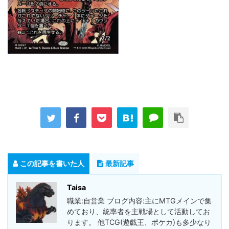
この記事を書いた人
最新記事
Taisa
職業:自営業 ブログ内容:主にMTGメインで集
めており、統率者を主戦場として活動してお
ります。 他TCG(遊戯王、ポケカ)も多少なり