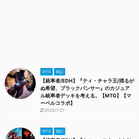
MTG
雑記
【統率者/EDH】『ティ・チャラ王/揺るが
ぬ希望、ブラックパンサー』のカジュア
ル統率者デッキを考える。【MTG】【マ
ーベルコラボ】
2026/7/27
MTG
雑記