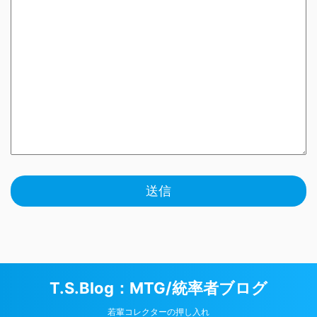
T.S.Blog：MTG/統率者ブログ
若輩コレクターの押し入れ