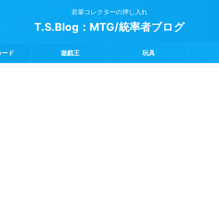
若輩コレクターの押し入れ
T.S.Blog：MTG/統率者ブログ
カード
遊戯王
玩具