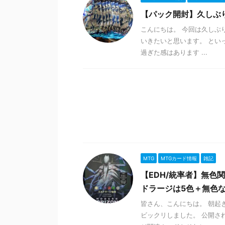
【パック開封】久しぶ
こんにちは。 今回は久しぶ
いきたいと思います。 とい
過ぎた感はあります ...
MTG
MTGカード情報
雑記
【EDH/統率者】無色
ドラージは5色＋無色
皆さん、こんにちは。 朝起
ビックリしました。 公開さ