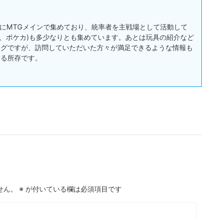
:主にMTGメインで集めており、統率者を主戦場として活動して
戯王、ポケカ)も多少なりとも集めています。あとは玩具の紹介など
ログですが、訪問していただいた方々が満足できるような情報も
する所存です。
せん。
※
が付いている欄は必須項目です