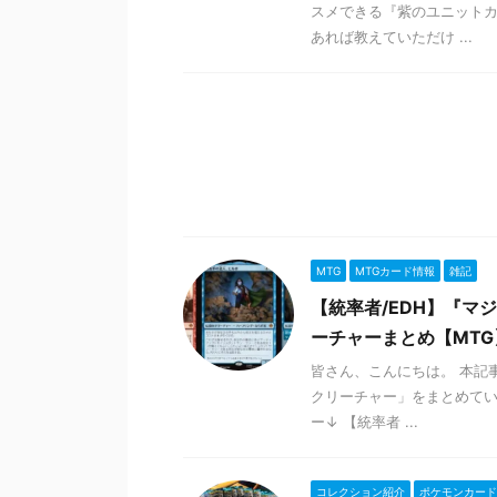
スメできる『紫のユニットカ
あれば教えていただけ ...
MTG
MTGカード情報
雑記
【統率者/EDH】『マ
ーチャーまとめ【MTG
皆さん、こんにちは。 本記
クリーチャー」をまとめて
ー↓ 【統率者 ...
コレクション紹介
ポケモンカード