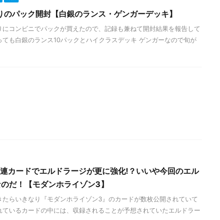
りのパック開封【白銀のランス・ゲンガーデッキ】
りにコンビニでパックが買えたので、記録も兼ねて開封結果を報告して
っても白銀のランス10パックとハイクラスデッキ ゲンガーなので旬が
関連カードでエルドラージが更に強化!？いいや今回のエル
なのだ！【モダンホライゾン3】
きたらいきなり『モダンホライゾン3』のカードが数枚公開されていて
れているカードの中には、収録されることが予想されていたエルドラー