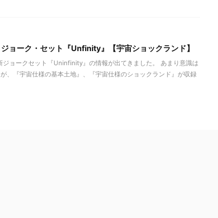
】ジョーク・セット『Unfinity』【宇宙ショックランド】
新ジョークセット『Uninfinity』の情報が出てきました。 あまり意識は
たが、『宇宙仕様の基本土地』、『宇宙仕様のショックランド』が収録