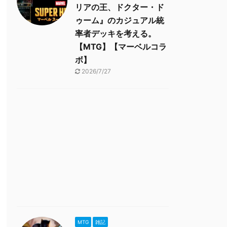
リアの王、ドクター・ド
ゥーム』のカジュアル統
率者デッキを考える。
【MTG】【マーベルコラ
ボ】
2026/7/27
MTG
雑記