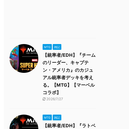
MTG
雑記
【統率者/EDH】『チーム
のリーダー、キャプテ
ン・アメリカ』のカジュ
アル統率者デッキを考え
る。【MTG】【マーベル
コラボ】
2026/7/27
MTG
雑記
【統率者/EDH】『ラトベ