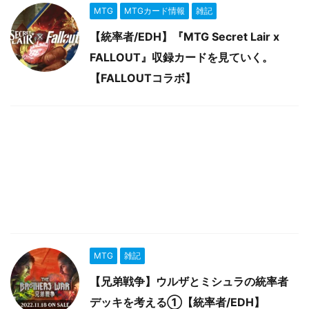
MTG
MTGカード情報
雑記
【統率者/EDH】『MTG Secret Lair x
FALLOUT』収録カードを見ていく。
【FALLOUTコラボ】
MTG
雑記
【兄弟戦争】ウルザとミシュラの統率者
デッキを考える①【統率者/EDH】