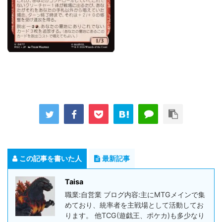
この記事を書いた人
最新記事
Taisa
職業:自営業 ブログ内容:主にMTGメインで集
めており、統率者を主戦場として活動してお
ります。 他TCG(遊戯王、ポケカ)も多少なり