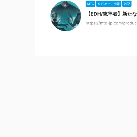
MTG
MTGカード情報
雑記
【EDH/統率者】新た
https://mtg-jp.com/produ