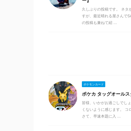
ー】
久しぶりの投稿です。 ネタ
すが、最近晴れる屋さんでS
の投稿も兼ねて紹 ...
ポケモンカード
ポケカ タッグオール
皆様、いかがお過ごしでしょ
くないように感じます。 コ
さて、早速本題に入 ...