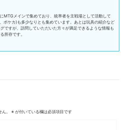
:主にMTGメインで集めており、統率者を主戦場として活動して
戯王、ポケカ)も多少なりとも集めています。あとは玩具の紹介など
ログですが、訪問していただいた方々が満足できるような情報も
する所存です。
せん。
※
が付いている欄は必須項目です