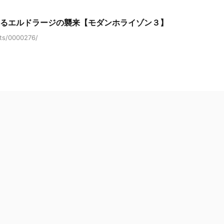
なるエルドラージの襲来【モダンホライゾン３】
cts/0000276/