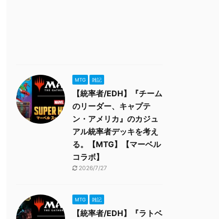
MTG
雑記
【統率者/EDH】『チーム
のリーダー、キャプテ
ン・アメリカ』のカジュ
アル統率者デッキを考え
る。【MTG】【マーベル
コラボ】
2026/7/27
MTG
雑記
【統率者/EDH】『ラトベ