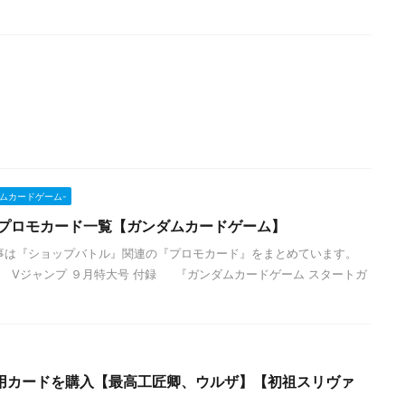
ンダムカードゲーム-
連プロモカード一覧【ガンダムカードゲーム】
事は『ショップバトル』関連の『プロモカード』をまとめています。
Vジャンプ ９月特大号 付録 『ガンダムカードゲーム スタートガ
用カードを購入【最高工匠卿、ウルザ】【初祖スリヴァ