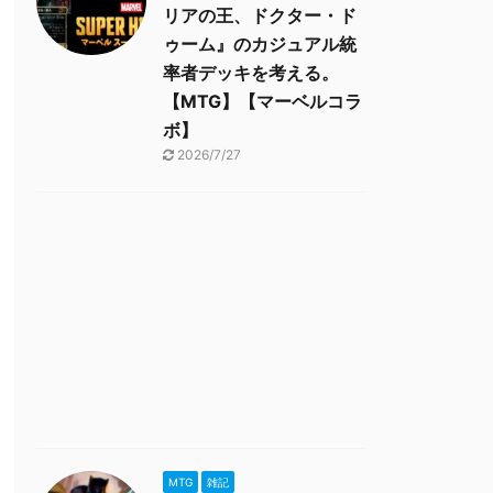
リアの王、ドクター・ド
ゥーム』のカジュアル統
率者デッキを考える。
【MTG】【マーベルコラ
ボ】
2026/7/27
MTG
雑記