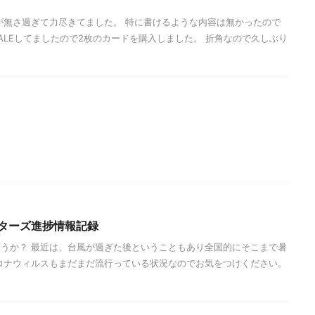
が無さ過ぎて力尽きてました。 特に書けるような内容は無かったので
ALEしてましたので2枚のカードを購入しました。 折角なので久しぶり
スターズ進捗情報記録
うか？ 最近は、台風が過ぎた後ということもあり全国的にそこまで暑
ロナウィルスもまだまだ流行っている状況なのでお気をつけください。