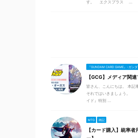
す。 エクスプラス ...
『GUNDAM CARD GAME』-ガ
【GCG】メディア関
皆さん、こんにちは。 本記
それではいきましょう。 
イド』特別 ...
MTG
雑記
【カード購入】統率者