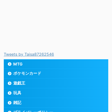
Tweets by Taisa87262546
MTG
ポケモンカード
遊戯王
玩具
雑記