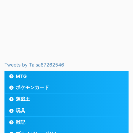
Tweets by Taisa87262546
MTG
ポケモンカード
遊戯王
玩具
雑記