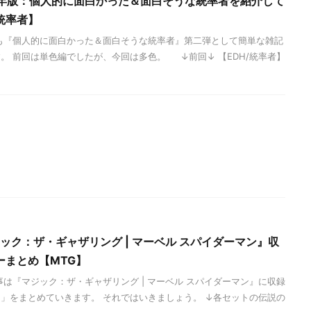
26年版：個人的に面白かった＆面白そうな統率者を紹介して
統率者】
も『個人的に面白かった＆面白そうな統率者』第二弾として簡単な雑記
。 前回は単色編でしたが、今回は多色。 ↓前回↓ 【EDH/統率者】
ジック：ザ・ギャザリング | マーベル スパイダーマン』収
ーまとめ【MTG】
事は『マジック：ザ・ギャザリング | マーベル スパイダーマン』に収録
」をまとめていきます。 それではいきましょう。 ↓各セットの伝説の