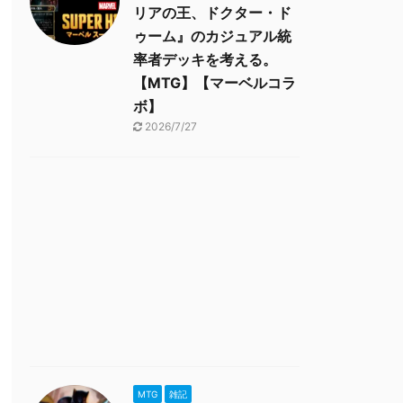
リアの王、ドクター・ド
ゥーム』のカジュアル統
率者デッキを考える。
【MTG】【マーベルコラ
ボ】
2026/7/27
MTG
雑記