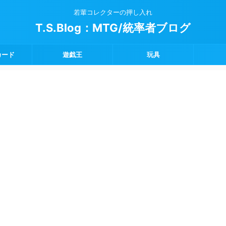
若輩コレクターの押し入れ
T.S.Blog：MTG/統率者ブログ
カード
遊戯王
玩具