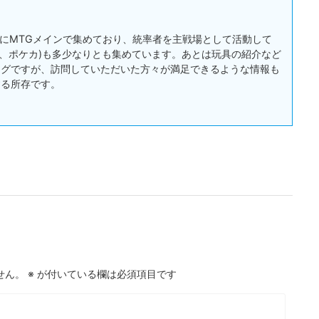
:主にMTGメインで集めており、統率者を主戦場として活動して
戯王、ポケカ)も多少なりとも集めています。あとは玩具の紹介など
ログですが、訪問していただいた方々が満足できるような情報も
する所存です。
せん。
※
が付いている欄は必須項目です