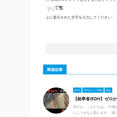
上に表示された文字を入力してください。
関連記事
MTG
MTGカード情報
雑記
【統率者/EDH】ゼロ
皆さん、こんにちは。 今回
いこうかなと思います。 遅