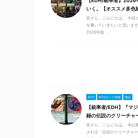
【EDH/統率者】20
いく。【オススメ多色
皆さん、こんにちは。 今回
を書いていきたいと思います
2026年版 ...
MTG
MTGカード情報
雑記
【統率者/EDH】『マ
録の伝説のクリーチャ
皆さん、こんにちは。 本記
される「伝説のクリーチャー