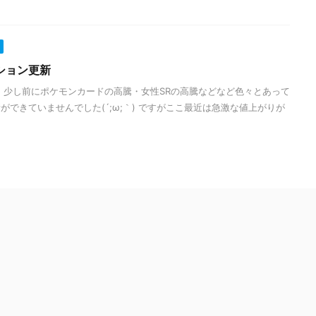
ション更新
 少し前にポケモンカードの高騰・女性SRの高騰などなど色々とあって
できていませんでした(´;ω;｀) ですがここ最近は急激な値上がりが