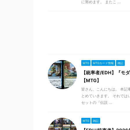
に努めます。 またこ ...
MTG
MTGカード情報
雑記
【統率者/EDH】『
【MTG】
皆さん、こんにちは。 本記
とめていきます。 それではい
セットの『伝説 ...
MTG
雑記