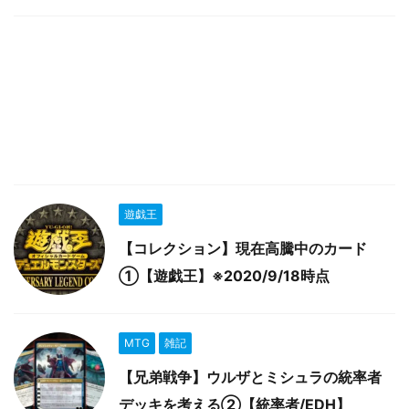
遊戯王
【コレクション】現在高騰中のカード
①【遊戯王】※2020/9/18時点
MTG
雑記
【兄弟戦争】ウルザとミシュラの統率者
デッキを考える②【統率者/EDH】