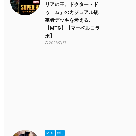
リアの王、ドクター・ド
ゥーム』のカジュアル統
率者デッキを考える。
【MTG】【マーベルコラ
ボ】
2026/7/27
MTG
雑記