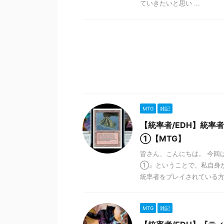
ていきたいと思い ...
MTG
雑記
【統率者/EDH】統
①【MTG】
皆さん、こんにちは。 今回
①』ということで、私自身が
統率者をプレイされている方 .
MTG
雑記