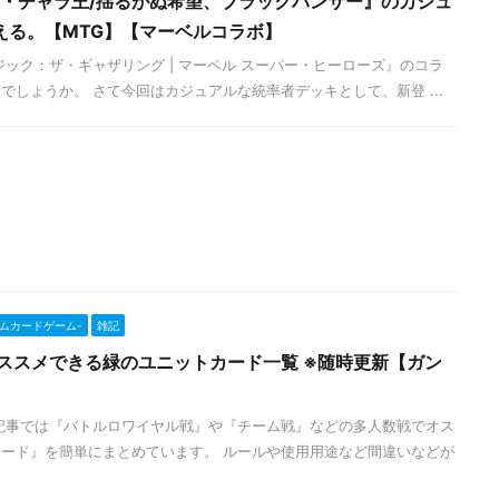
ィ・チャラ王/揺るがぬ希望、ブラックパンサー』のカジュ
える。【MTG】【マーベルコラボ】
ジック：ザ・ギャザリング | マーベル スーパー・ヒーローズ』のコラ
でしょうか。 さて今回はカジュアルな統率者デッキとして、新登 ...
ンダムカードゲーム-
雑記
ススメできる緑のユニットカード一覧 ※随時更新【ガン
記事では『バトルロワイヤル戦』や『チーム戦』などの多人数戦でオス
ード』を簡単にまとめています。 ルールや使用用途など間違いなどが