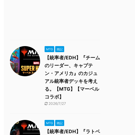
MTG
雑記
【統率者/EDH】『チーム
のリーダー、キャプテ
ン・アメリカ』のカジュ
アル統率者デッキを考え
る。【MTG】【マーベル
コラボ】
2026/7/27
MTG
雑記
【統率者/EDH】『ラトベ