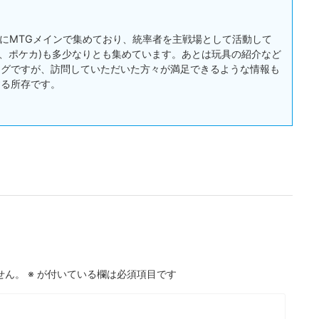
:主にMTGメインで集めており、統率者を主戦場として活動して
戯王、ポケカ)も多少なりとも集めています。あとは玩具の紹介など
ログですが、訪問していただいた方々が満足できるような情報も
する所存です。
せん。
※
が付いている欄は必須項目です