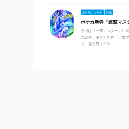
ポケモンカード
雑記
ポケカ新弾『連撃マス
今回は『一撃マスター』に続
の記事：ポケカ新弾『一撃マ
で、発売日は2021 ...