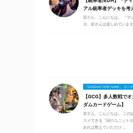
【統率者/EDH】『テ
アル統率者デッキを考
皆さん、こんにちは。 『マ
ボ、皆さんは楽しめています
『GUNDAM CARD GAME』-ガ
【GCG】多人数戦でオ
ダムカードゲーム】
皆さん、こんにちは。 この
スメできる『緑のユニットカ
あれば教えていただけ ...