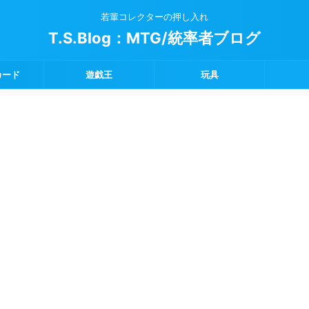
若輩コレクターの押し入れ
T.S.Blog：MTG/統率者ブログ
カード
遊戯王
玩具