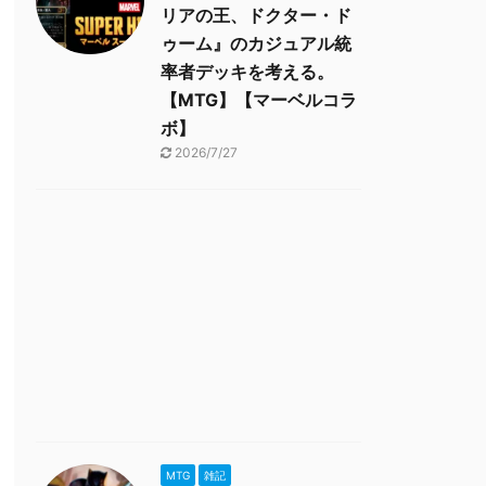
リアの王、ドクター・ド
ゥーム』のカジュアル統
率者デッキを考える。
【MTG】【マーベルコラ
ボ】
2026/7/27
MTG
雑記