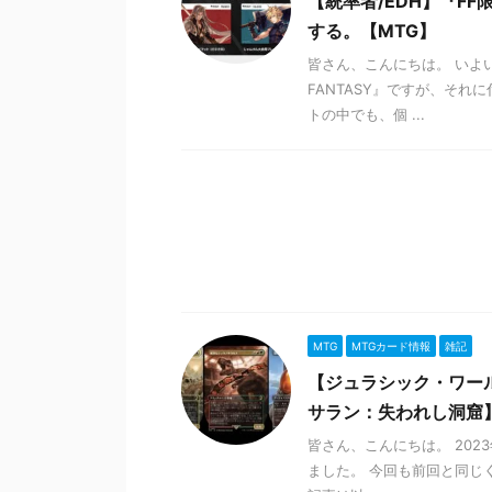
【統率者/EDH】『F
する。【MTG】
皆さん、こんにちは。 いよ
FANTASY』ですが、そ
トの中でも、個 ...
MTG
MTGカード情報
雑記
【ジュラシック・ワー
サラン：失われし洞窟
皆さん、こんにちは。 202
ました。 今回も前回と同じ