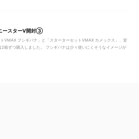
ニースターV開封③
トVMAX フシギバナ」と「スターターセットVMAX カメックス」、皆
は2箱ずつ購入しました。 フシギバナは少々使いにくそうなイメージが