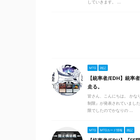
していきます。 ...
MTG
雑記
【統率者/EDH】統
走る。
皆さん、こんにちは。 かな
制限』が発表されていました
限でしたのでかなりの ...
MTG
MTGカード情報
雑記