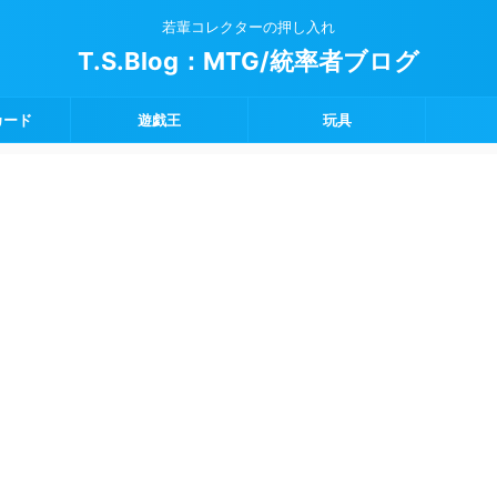
若輩コレクターの押し入れ
T.S.Blog：MTG/統率者ブログ
カード
遊戯王
玩具