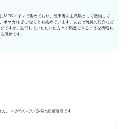
:主にMTGメインで集めており、統率者を主戦場として活動して
戯王、ポケカ)も多少なりとも集めています。あとは玩具の紹介など
ログですが、訪問していただいた方々が満足できるような情報も
する所存です。
せん。
※
が付いている欄は必須項目です