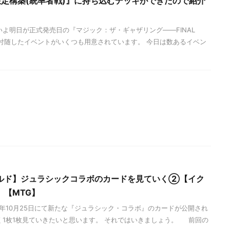
F限定構築(統率者戦)』に持ち込むデッキができたので紹介
いよ明日が正式発売日の『マジック：ザ・ギャザリング――FINAL
れに付随したイベントがいくつも用意されています。 今日は数あるイベン
ルド】ジュラシックコラボのカードを見ていく②【イク
】【MTG】
3年10月25日にて新たな『ジュラシック・コラボ』のカードが公開され
く1枚1枚見ていきたいと思います。 それではいきましょう。 前回の