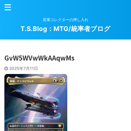
若輩コレクターの押し入れ
T.S.Blog：MTG/統率者ブログ
GvW5WVwWkAAqwMs
2025年7月11日