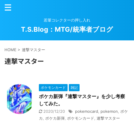
若輩コレクターの押し入れ
T.S.Blog：MTG/統率者ブログ
HOME
>
連撃マスター
連撃マスター
ポケモンカード
雑記
ポケカ新弾『連撃マスター』を少し考察
してみた。
2020/12/20
pokemocard
,
pokemon
,
ポケ
カ
,
ポケカ新弾
,
ポケモンカード
,
連撃マスター