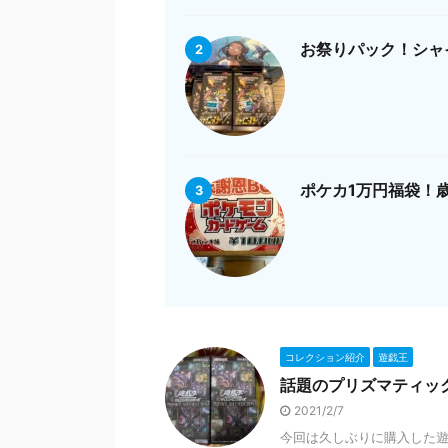
お祭りパック！シャ
2
ポケカ1万円福袋！
3
コレクション紹介
遊戯王
話題のプリズマティッ
2021/2/7
今回は久しぶりに購入した遊