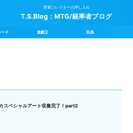
若輩コレクターの押し入れ
T.S.Blog：MTG/統率者ブログ
カード
遊戯王
玩具
スペシャルアート収集完了！part2