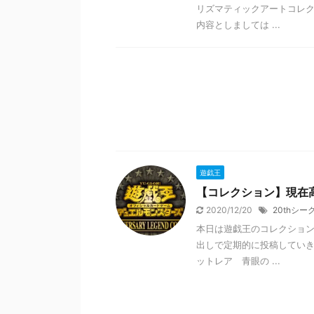
リズマティックアートコレ
内容としましては ...
遊戯王
【コレクション】現在高
2020/12/20
20thシ
本日は遊戯王のコレクション
出しで定期的に投稿していき
ットレア 青眼の ...