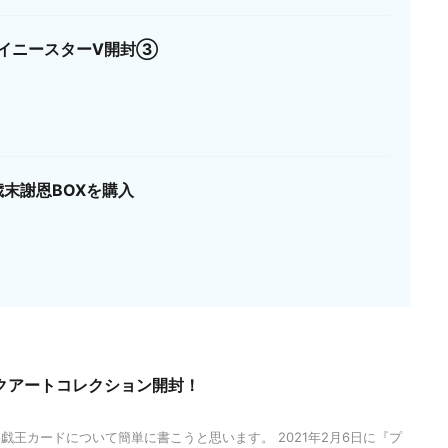
イニースターV開封③
歳末謝恩BOXを購入
クアートコレクション開封！
戯王カードについて簡単に書こうと思います。 2021年2月6日に『プ