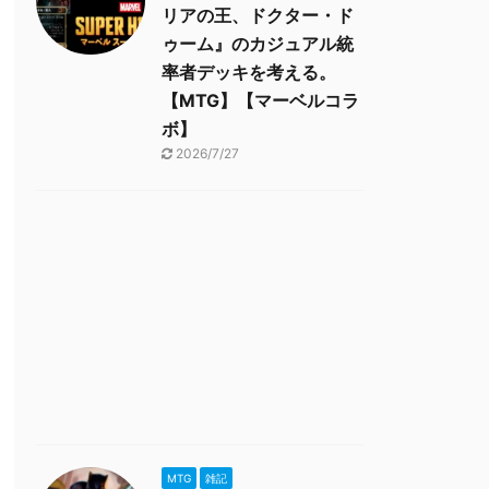
リアの王、ドクター・ド
ゥーム』のカジュアル統
率者デッキを考える。
【MTG】【マーベルコラ
ボ】
2026/7/27
MTG
雑記