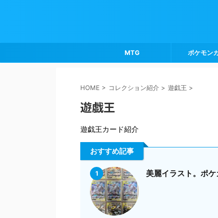
MTG
ポケモン
HOME
>
コレクション紹介
>
遊戯王
>
遊戯王
遊戯王カード紹介
おすすめ記事
美麗イラスト。ポケカ
1