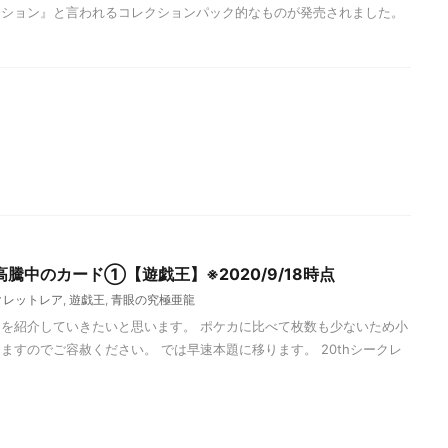
クション』と言われるコレクションパック的なものが発売されました。
騰中のカード①【遊戯王】※2020/9/18時点
ークレットレア
,
遊戯王
,
青眼の究極亜龍
を紹介していきたいと思います。 ポケカに比べて枚数も少ないため小
ますのでご容赦ください。 では早速本題に移ります。 20thシークレ