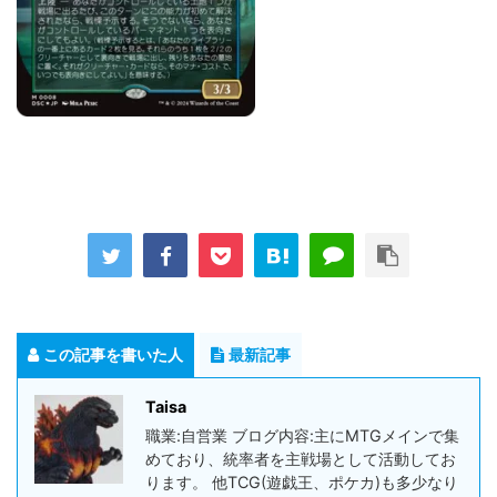
この記事を書いた人
最新記事
Taisa
職業:自営業 ブログ内容:主にMTGメインで集
めており、統率者を主戦場として活動してお
ります。 他TCG(遊戯王、ポケカ)も多少なり