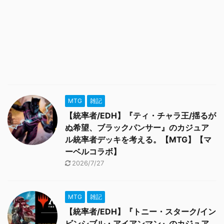
MTG
雑記
【統率者/EDH】『ティ・チャラ王/揺るが
ぬ希望、ブラックパンサー』のカジュア
ル統率者デッキを考える。【MTG】【マ
ーベルコラボ】
2026/7/27
MTG
雑記
【統率者/EDH】『トニー・スターク/イン
ビンシブル・アイアンマン』のカジュア