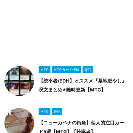
MTG
MTGカード情報
雑記
【統率者/EDH】オススメ『墓地肥やし』
呪文まとめ※随時更新【MTG】
MTG
雑記
【ニューカペナの街角】個人的注目カー
ド5選【MTG】【統率者】