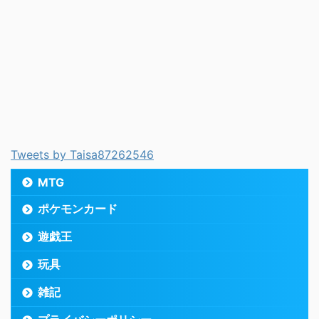
Tweets by Taisa87262546
MTG
ポケモンカード
遊戯王
玩具
雑記