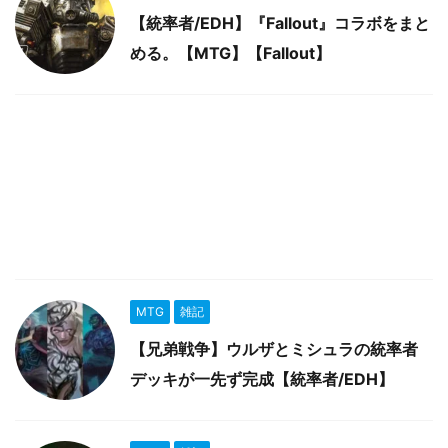
【統率者/EDH】『Fallout』コラボをまと
める。【MTG】【Fallout】
MTG
雑記
【兄弟戦争】ウルザとミシュラの統率者
デッキが一先ず完成【統率者/EDH】