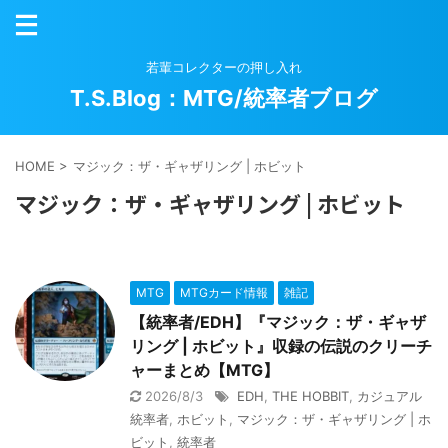
若輩コレクターの押し入れ
T.S.Blog：MTG/統率者ブログ
HOME
>
マジック：ザ・ギャザリング | ホビット
マジック：ザ・ギャザリング | ホビット
MTG
MTGカード情報
雑記
【統率者/EDH】『マジック：ザ・ギャザ
リング | ホビット』収録の伝説のクリーチ
ャーまとめ【MTG】
2026/8/3
EDH
,
THE HOBBIT
,
カジュアル
統率者
,
ホビット
,
マジック：ザ・ギャザリング | ホ
ビット
,
統率者