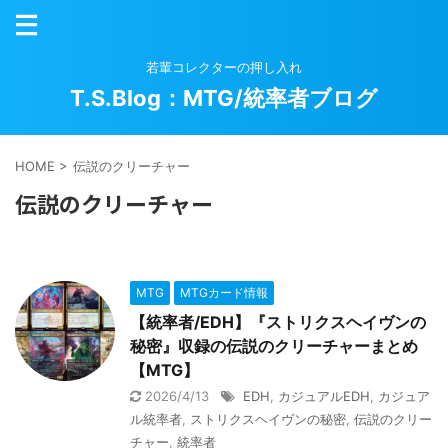
若輩コレクターの押し入れ
T.S.Blog：MTG/統率者ブログ
HOME
>
伝説のクリーチャー
伝説のクリーチャー
MTG
MTGカード情報
【統率者/EDH】『ストリクスヘイヴンの
秘密』収録の伝説のクリーチャーまとめ
【MTG】
2026/4/13
EDH
,
カジュアルEDH
,
カジュア
ル統率者
,
ストリクスヘイヴンの秘密
,
伝説のクリー
チャー
,
統率者