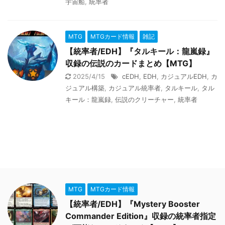
宇宙船
,
統率者
MTG
MTGカード情報
雑記
【統率者/EDH】『タルキール：龍嵐録』
収録の伝説のカードまとめ【MTG】
2025/4/15
cEDH
,
EDH
,
カジュアルEDH
,
カ
ジュアル構築
,
カジュアル統率者
,
タルキール
,
タル
キール：龍嵐録
,
伝説のクリーチャー
,
統率者
MTG
MTGカード情報
【統率者/EDH】『Mystery Booster
Commander Edition』収録の統率者指定