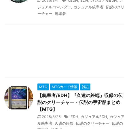
2026/8/4
cEDH
,
EDH
,
カジュアルEDH
,
カ
ジュアルコマンダー
,
カジュアル統率者
,
伝説のクリ
ーチャー
,
統率者
MTG
MTGカード情報
雑記
【統率者/EDH】『久遠の終端』収録の伝
説のクリーチャー・伝説の宇宙船まとめ
【MTG】
2025/8/25
EDH
,
カジュアルEDH
,
カジュア
ル統率者
,
久遠の終端
,
伝説のクリーチャー
,
伝説の