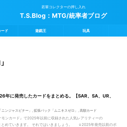
若輩コレクターの押し入れ
T.S.Blog：MTG/統率者ブログ
カード
遊戯王
玩具
ロ」
026年に発売したカードをまとめる。【SAR、SA、UR、
「ニンジャスピナー」
,
拡張パック「ムニキスゼロ」
,
高額カード
ケモンカード』で2025年以前に収録された人気レアリティーの
でまとめていきます。 それではいきましょう。 ↓2025年発売以前のポ