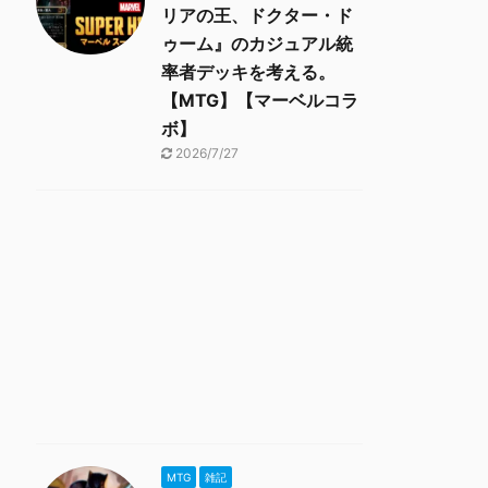
リアの王、ドクター・ド
ゥーム』のカジュアル統
率者デッキを考える。
【MTG】【マーベルコラ
ボ】
2026/7/27
MTG
雑記