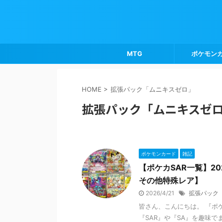
MTG
ポケモン
HOME
>
拡張パック「ムニキスゼロ」
拡張パック「ムニキスゼ
ポケモンカード
雑記
【ポケカSAR一覧】2
その他特殊レア】
2026/4/21
拡張パック
皆さん、こんにちは。 『ポ
『SAR』や『SA』を趣味