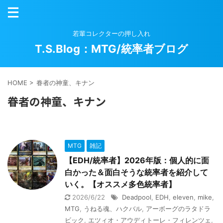
若輩コレクターの押し入れ
T.S.Blog：MTG/統率者ブログ
HOME
>
眷者の神童、キナン
眷者の神童、キナン
MTG
雑記
【EDH/統率者】2026年版：個人的に面
白かった＆面白そうな統率者を紹介して
いく。【オススメ多色統率者】
2026/6/22
Deadpool
,
EDH
,
eleven
,
mike
,
MTG
,
うねる魂、ハクバル
,
アーボーグのラタドラ
ビック
,
エツィオ・アウディトーレ・フィレンツェ
,