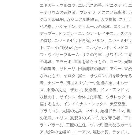
エドガー・マルコフ
,
エレボスの手、アニクテア
,
エ
ーテリウムの造物師、ブレイヤ
,
オススメ統率者
,
カ
ジュアルEDH
,
カジュアル統率者
,
ガフ提督
,
スカラ
ベの拳、ハシャトン
,
ティムールの咆哮、エシュキ
,
デップー
,
ドラゴン・エンジン・レイモス
,
ナズグル
の首領
,
ニヴ＝ミゼット再誕
,
パルン、ニヴ＝ミゼッ
ト
,
フェイに呪われた王、コルヴォルド
,
ベレドロ
ス・ウィザーブルーム
,
リスの将軍、サワギバ
,
世界
の咆哮、アラーボ
,
世界を喰らうもの、コーマ
,
光輝
の創造者、サヒーリ
,
円渦海峡の暴君、アシー
,
冒涜
されたもの、ヤロク
,
冥王、サウロン
,
刃を咲かせる
者、ナジーラ
,
初祖スリヴァー
,
創造の座、オムナ
ス
,
原初の災厄、ザカマ
,
反逆者、ドン・アンドレ
,
収穫の手、サイシス
,
合体した非道、ウラレック
,
君
臨するもの、インドミナス・レックス
,
天空塁壁、
プラミコン
,
太陽の先兵、ネヤリ
,
始祖ドラゴン
,
嵐
の咆哮、エリス
,
嵐裂きのズルゴ
,
巣を守る者、アト
ラ・パラーに
,
工匠の主任、ウルザ
,
巨大なるカーリ
ア
,
戦争の世継ぎ、ローアン
,
暴動の長、ラクドス
,