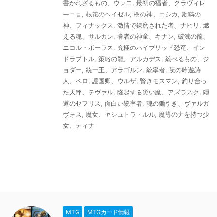
書かれざるもの、ウレニ
,
最初の福者、クラヴィレ
ーニョ
,
根花のヘイゼル
,
樹の神、エシカ
,
欺瞞の
神、フィナックス
,
激情で錬磨された者、ナヒリ
,
燃
える魂、サルカン
,
眷者の神童、キナン
,
破滅の龍、
ニコル・ボーラス
,
究極のハイブリッド恐竜、イン
ドラプトル
,
策略の龍、アルカデス
,
統べるもの、ジ
ョダー
,
統一王、アラゴルン
,
統率者
,
茨の吟遊詩
人、ベロ
,
護国卿、ウルザ
,
賢きモスマン
,
釣り合っ
た天秤、テヴァル
,
隆起する災い魔、アズラスク
,
隠
道のセフリス
,
面白い統率者
,
魂の鋤引き、ヴァルガ
ヴォス
,
魔女、ヤシュトラ・ルル
,
魔導の力を持つ少
女、ティナ
MTG
MTGカード情報