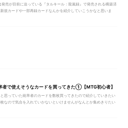
は発売が目前に迫っている『タルキール：龍嵐録』で発売される構築済
る新規カードや一部再録カードなんかを紹介していこうかなと思いま
率者で使えそうなカードを買ってきた①【MTG初心者】
うと思っていた統率者のカードを数枚買ってきたので紹介していきたい
00枚なので気合を入れていかないといけませんがなんとか集めきりたい