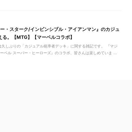
ニー・スターク/インビンシブル・アイアンマン』のカジュ
える。【MTG】【マーベルコラボ】
は久しぶりの「カジュアル統率者デッキ」に関する雑記です。 『マジ
マーベル スーパー・ヒーローズ』のコラボ、皆さんは楽しめていま ...