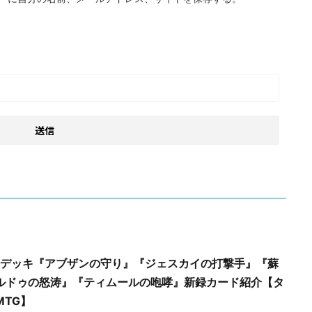
率者デッキ『アブザンの守り』『ジェスカイの打撃手』『蘇
ルドゥの怒涛』『ティムールの咆哮』新録カード紹介【タ
TG】