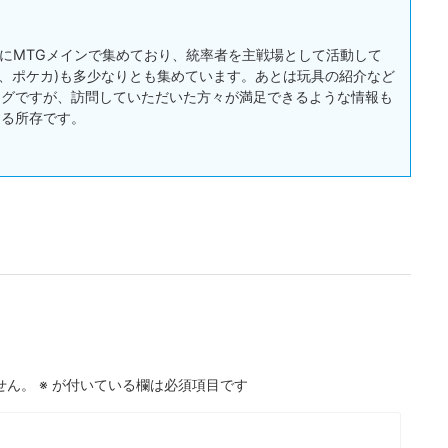
:主にMTGメインで集めており、統率者を主戦場として活動して
戯王、ポケカ)も多少なりとも集めています。あとは玩具の紹介など
ログですが、訪問していただいた方々が満足できるような情報も
する所存です。
せん。
※
が付いている欄は必須項目です