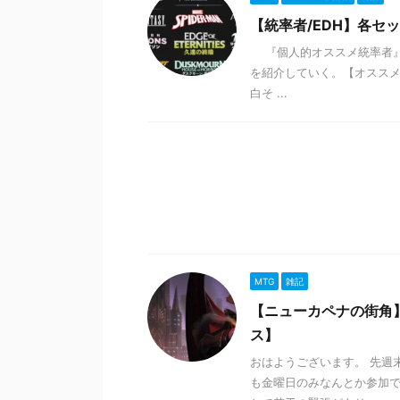
【統率者/EDH】各セ
『個人的オススメ統率者』 
を紹介していく。【オススメ
白そ ...
MTG
雑記
【ニューカペナの街角
ス】
おはようございます。 先週
も金曜日のみなんとか参加で