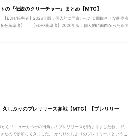
ットの『伝説のクリーチャー』まとめ【MTG】
【EDH/統率者】2026年版：個人的に面白かった＆面白そうな統率者
多色統率者】 【EDH/統率者】2026年版：個人的に面白かった＆面
】久しぶりのプレリリース参戦【MTG】【プレリリー
末から『ニューカペナの街角』のプレリリースが始まりましたね。 私
きたので参加してきました。 かなり久しぶりのプレリリースというこ