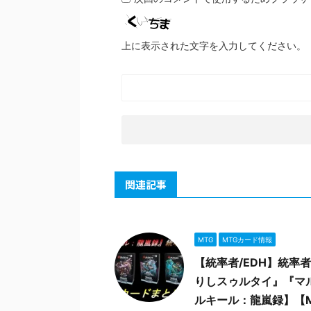
上に表示された文字を入力してください。
関連記事
MTG
MTGカード情報
【統率者/EDH】統
りしスゥルタイ』『マ
ルキール：龍嵐録】【M