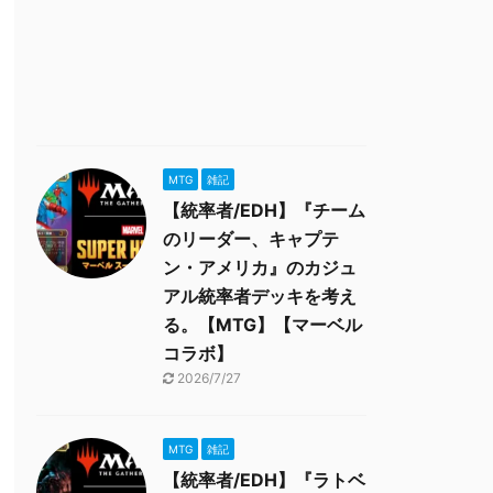
MTG
雑記
【統率者/EDH】『チーム
のリーダー、キャプテ
ン・アメリカ』のカジュ
アル統率者デッキを考え
る。【MTG】【マーベル
コラボ】
2026/7/27
MTG
雑記
【統率者/EDH】『ラトベ