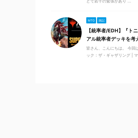
とで若干の緊張があり ...
MTG
雑記
【統率者/EDH】『ト
アル統率者デッキを考
皆さん、こんにちは。 今回
ック：ザ・ギャザリング | 