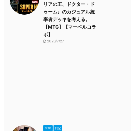
リアの王、ドクター・ド
ゥーム』のカジュアル統
率者デッキを考える。
【MTG】【マーベルコラ
ボ】
2026/7/27
MTG
雑記