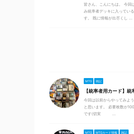
皆さん、こんにちは。 今回
み統率者デッキに入ってい
す。 既に情報が出尽くし ...
MTG
雑記
【統率者用カード】統
今回は以前からやってみよ
と思います。 必要枚数が1
です(切実 ...
MTG
MTGカード情報
雑記