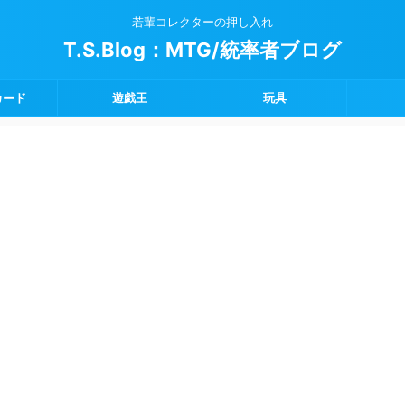
若輩コレクターの押し入れ
T.S.Blog：MTG/統率者ブログ
カード
遊戯王
玩具