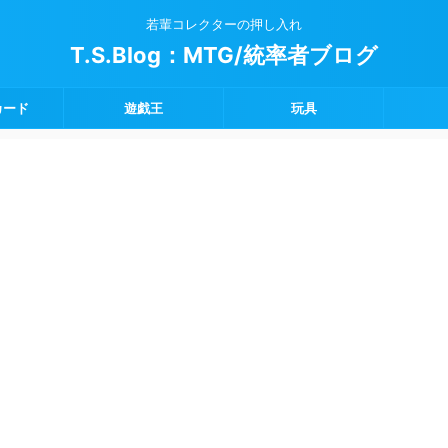
若輩コレクターの押し入れ
T.S.Blog：MTG/統率者ブログ
カード
遊戯王
玩具