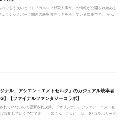
ものでもう次のセット『カルロフ邸殺人事件』の情報が公開され始めま
ジュラシックパーク関連の統率者デッキを考えている次第です。 そん
オリジナル、アシエン・エメトセルク』のカジュアル統率者
TG】【ファイナルファンタジーコラボ】
表されていないので更新され次第、『オリジナル、アシエン・エメトセ
ば採用していく予定です。 皆さん、こんにちは。 FFコラボカード