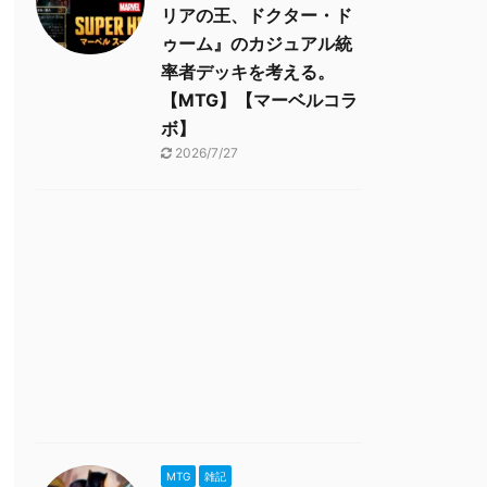
リアの王、ドクター・ド
ゥーム』のカジュアル統
率者デッキを考える。
【MTG】【マーベルコラ
ボ】
2026/7/27
MTG
雑記