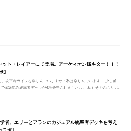
レット・レイアーにて登場。アーケィオン様キター！！！
ボ】
ん、統率者ライフを楽しんでいますか？私は楽しんでいます。 少し前
て構築済み統率者デッキが4種発売されましたね。 私もその内の3つは
生物学者、エリーとアランのカジュアル統率者デッキを考え
コラボ】