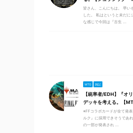
皆さん、こんにちは。 早い
した。 私はというと未だに
な感じで今回は『古生 ...
MTG
雑記
【統率者/EDH】『
デッキを考える。【M
※FFコラボカードが全て発
ルク』に採用できそうであれ
の一部が発表され ...