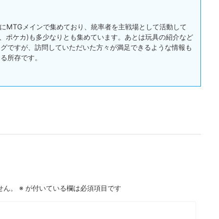
:主にMTGメインで集めており、統率者を主戦場として活動して
戯王、ポケカ)も多少なりとも集めています。あとは玩具の紹介など
ログですが、訪問していただいた方々が満足できるような情報も
する所存です。
せん。
※
が付いている欄は必須項目です