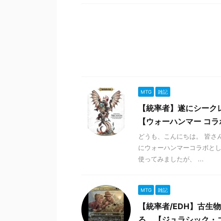
MTG
雑記
【統率者】遂にシーク
【ウォーハンマー コラ
どうも、こんにちは。 皆さ
にウォーハンマーコラボとし
使ってみましたが、 ...
MTG
雑記
【統率者/EDH】古
る。【ジュラシック・