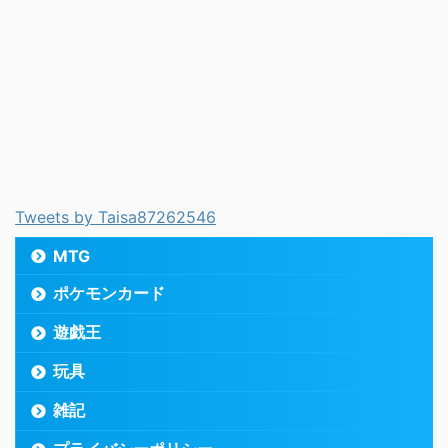
Tweets by Taisa87262546
MTG
ポケモンカード
遊戯王
玩具
雑記