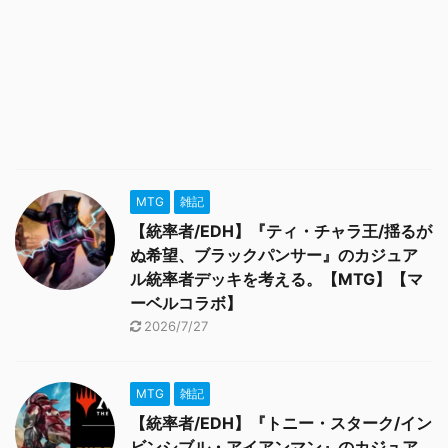
MTG
雑記
【統率者/EDH】『ティ・チャラ王/揺るが
ぬ希望、ブラックパンサー』のカジュア
ル統率者デッキを考える。【MTG】【マ
ーベルコラボ】
2026/7/27
MTG
雑記
【統率者/EDH】『トニー・スターク/イン
ビンシブル・アイアンマン』のカジュア