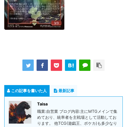
この記事を書いた人
最新記事
Taisa
職業:自営業 ブログ内容:主にMTGメインで集
めており、統率者を主戦場として活動してお
ります。 他TCG(遊戯王、ポケカ)も多少なり