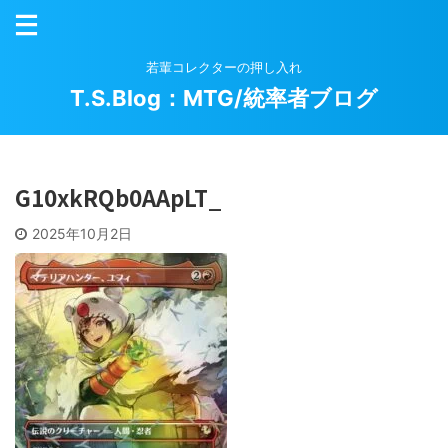
若輩コレクターの押し入れ
T.S.Blog：MTG/統率者ブログ
G10xkRQb0AApLT_
2025年10月2日