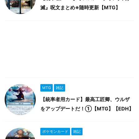
滅』呪文まとめ※随時更新【MTG】
MTG
雑記
【統率者用カード】最高工匠卿、ウルザ
をアップデートだ！①【MTG】【EDH】
ポケモンカード
雑記