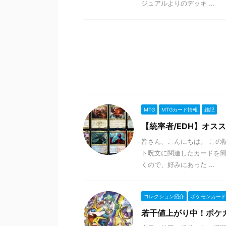
ジュアルよりのデッキ ...
MTG
MTGカード情報
雑記
【統率者/EDH】オス
皆さん、こんにちは。 この
ト呪文に関連したカードを簡
くので、好みにあった ...
コレクション紹介
ポケモンカード
若干値上がり中！ポケ