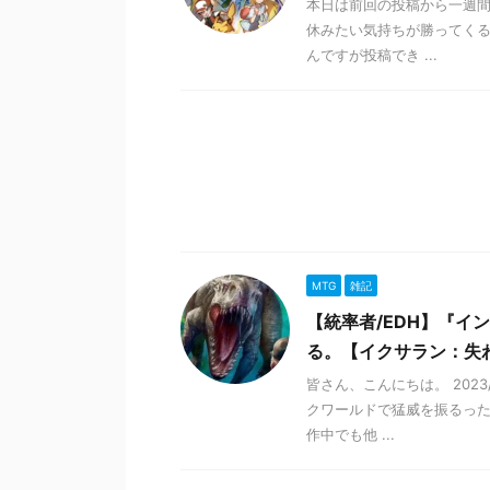
本日は前回の投稿から一週間
休みたい気持ちが勝ってくる
んですが投稿でき ...
MTG
雑記
【統率者/EDH】『
る。【イクサラン：失
皆さん、こんにちは。 202
クワールドで猛威を振るった
作中でも他 ...