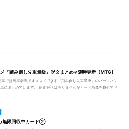
スメ『踏み倒し先重量級』呪文まとめ※随時更新【MTG】
記事では統率者戦でオススメできる『踏み倒し先重量級』のパーマネン
単にまとめています。 個別解説はありませんがカード画像を載せてお
カ無限回収中カード②