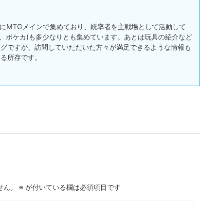
:主にMTGメインで集めており、統率者を主戦場として活動して
戯王、ポケカ)も多少なりとも集めています。あとは玩具の紹介など
ログですが、訪問していただいた方々が満足できるような情報も
する所存です。
せん。
※
が付いている欄は必須項目です