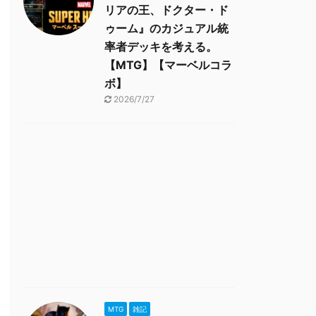
リアの王、ドクター・ド
ゥーム』のカジュアル統
率者デッキを考える。
【MTG】【マーベルコラ
ボ】
2026/7/27
MTG
雑記