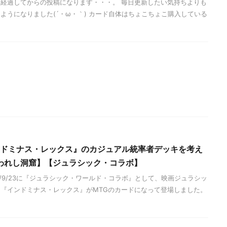
経過してからの投稿になります・・・。 毎日更新したい気持ちよりも
ようになりました(´・ω・｀) カード自体はちょこちょこ購入している
インドミナス・レックス』のカジュアル統率者デッキを考え
われし洞窟】【ジュラシック・コラボ】
3/9/23に『ジュラシック・ワールド・コラボ』として、映画ジュラシッ
『インドミナス・レックス』がMTGのカードになって登場しました。