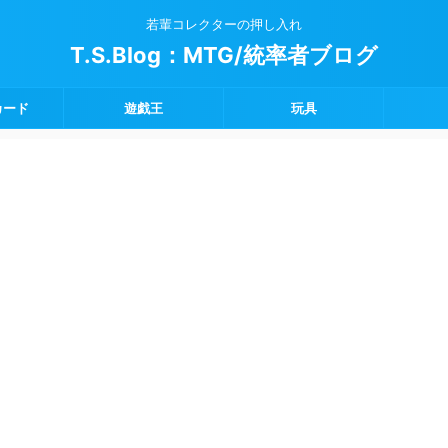
若輩コレクターの押し入れ
T.S.Blog：MTG/統率者ブログ
カード
遊戯王
玩具