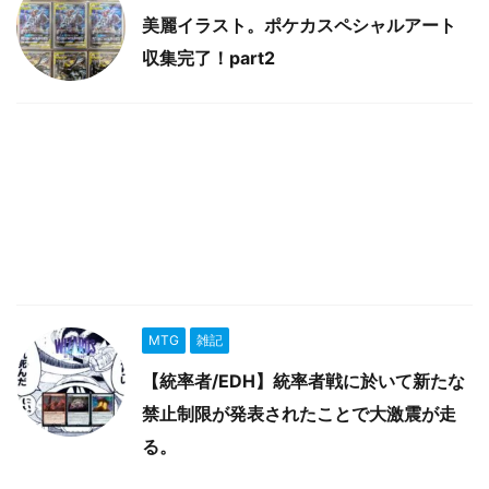
美麗イラスト。ポケカスペシャルアート
収集完了！part2
MTG
雑記
【統率者/EDH】統率者戦に於いて新たな
禁止制限が発表されたことで大激震が走
る。