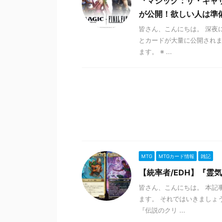
『マジック：ザ・ギャザリ
が公開！欲しい人は準
皆さん、こんにちは。 深夜に
とカードが大量に公開されま
ます。 ※ ...
MTG
MTGカード情報
雑記
【統率者/EDH】『霊
皆さん、こんにちは。 本記
ます。 それではいきましょ
『伝説のクリ ...