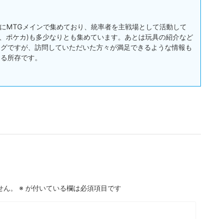
:主にMTGメインで集めており、統率者を主戦場として活動して
戯王、ポケカ)も多少なりとも集めています。あとは玩具の紹介など
ログですが、訪問していただいた方々が満足できるような情報も
する所存です。
せん。
※
が付いている欄は必須項目です