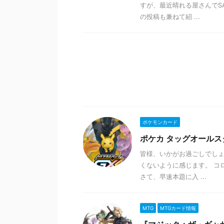
すが、最近晴れる屋さんでS
の投稿も兼ねて紹 ...
ポケモンカード
ポケカ タッグオール
皆様、いかがお過ごしでしょ
くないように感じます。 コ
さて、早速本題に入 ...
MTG
MTGカード情報