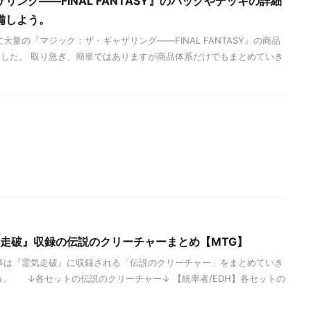
ング――FINAL FANTASY』のパックやデッキの詳細
備しよう。
大量の『マジック：ザ・ギャザリング――FINAL FANTASY』の商品
した。 取り急ぎ、簡単ではありますが商品体系だけでもまとめていき
気走破』収録の伝説のクリーチャーまとめ【MTG】
事は『霊気走破』に収録される「伝説のクリーチャー」をまとめていき
う。 ↓各セットの伝説のクリーチャー↓ 【統率者/EDH】各セットの