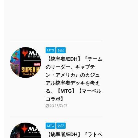
MTG
雑記
【統率者/EDH】『チーム
のリーダー、キャプテ
ン・アメリカ』のカジュ
アル統率者デッキを考え
る。【MTG】【マーベル
コラボ】
2026/7/27
MTG
雑記
【統率者/EDH】『ラトベ