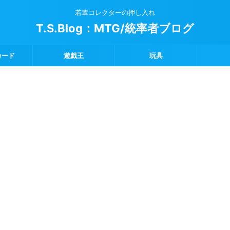
若輩コレクターの押し入れ
T.S.Blog：MTG/統率者ブログ
カード
遊戯王
玩具