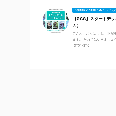
『GUNDAM CARD GAME』-ガ
【GCG】スタートデ
ム】
皆さん、こんにちは。 本記
ます。 それではいきまし
[ST01-ST0 ...