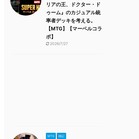
リアの王、ドクター・ド
ゥーム』のカジュアル統
率者デッキを考える。
【MTG】【マーベルコラ
ボ】
2026/7/27
MTG
雑記