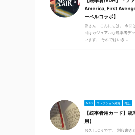
【統率者/EDH】『ファ
America, Firs
ーベルコラボ】
皆さん、こんにちは。 今回
回はカジュアルな統率者デ
います。 それではいき ...
MTG
コレクション紹介
雑記
【統率者用カード】統
用】
お久しぶりです。 別段書き