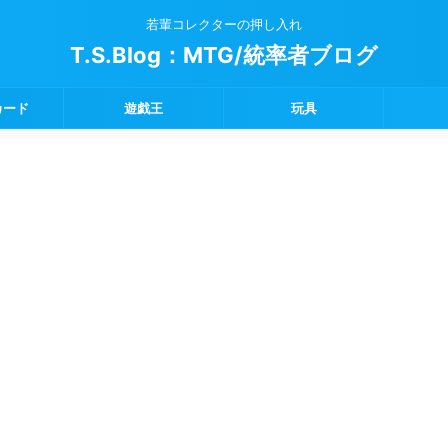
若輩コレクターの押し入れ
T.S.Blog：MTG/統率者ブログ
カード
遊戯王
玩具