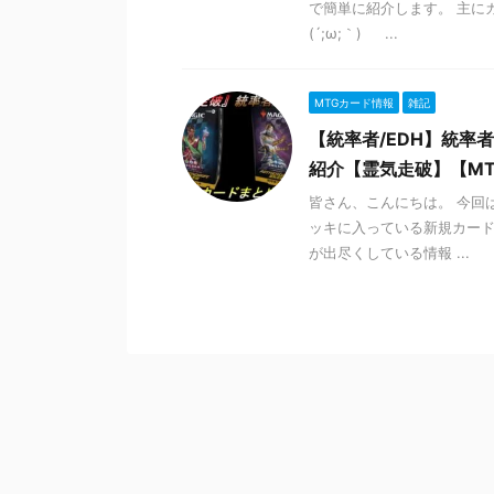
で簡単に紹介します。 主に
(´;ω;｀) ...
MTGカード情報
雑記
【統率者/EDH】統
紹介【霊気走破】【MT
皆さん、こんにちは。 今回
ッキに入っている新規カード
が出尽くしている情報 ...