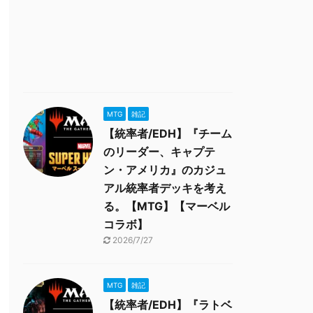
MTG
雑記
【統率者/EDH】『チーム
のリーダー、キャプテ
ン・アメリカ』のカジュ
アル統率者デッキを考え
る。【MTG】【マーベル
コラボ】
2026/7/27
MTG
雑記
【統率者/EDH】『ラトベ