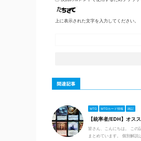
上に表示された文字を入力してください。
関連記事
MTG
MTGカード情報
雑記
【統率者/EDH】オス
皆さん、こんにちは。 この
まとめています。 個別解説