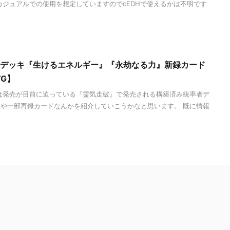
カジュアルでの使用を想定していますのでcEDHで使えるかは不明です
率者デッキ『生けるエネルギー』『永劫なる力』新録カード
G】
は発売が目前に迫っている『霊気走破』で発売される構築済み統率者デ
や一部再録カードなんかを紹介していこうかなと思います。 既に情報