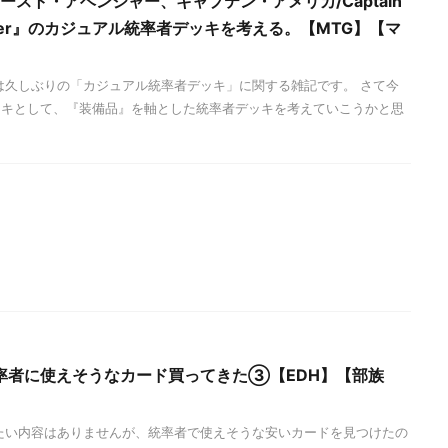
ースト・アベンジャー、キャプテン・アメリカ/Captain
t Avenger』のカジュアル統率者デッキを考える。【MTG】【マ
は久しぶりの「カジュアル統率者デッキ」に関する雑記です。 さて今
ッキとして、『装備品』を軸とした統率者デッキを考えていこうかと思
率者に使えそうなカード買ってきた③【EDH】【部族
たい内容はありませんが、統率者で使えそうな安いカードを見つけたの