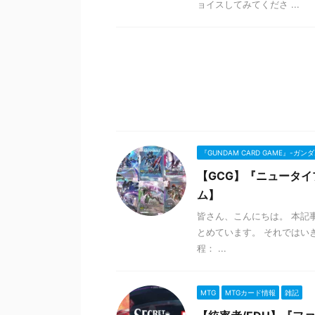
ョイスしてみてくださ ...
『GUNDAM CARD GAME』-ガ
【GCG】『ニュータ
ム】
皆さん、こんにちは。 本記
とめています。 それではいき
程： ...
MTG
MTGカード情報
雑記