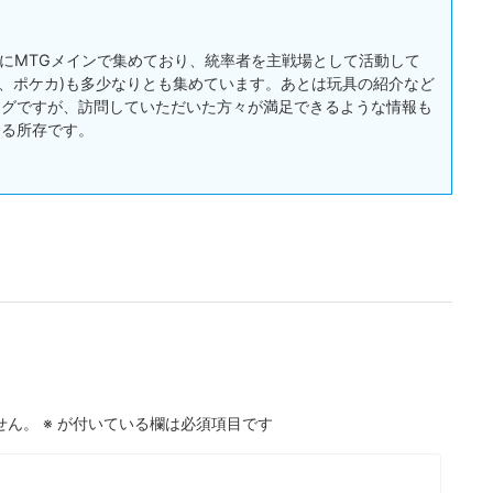
:主にMTGメインで集めており、統率者を主戦場として活動して
戯王、ポケカ)も多少なりとも集めています。あとは玩具の紹介など
ログですが、訪問していただいた方々が満足できるような情報も
する所存です。
せん。
※
が付いている欄は必須項目です