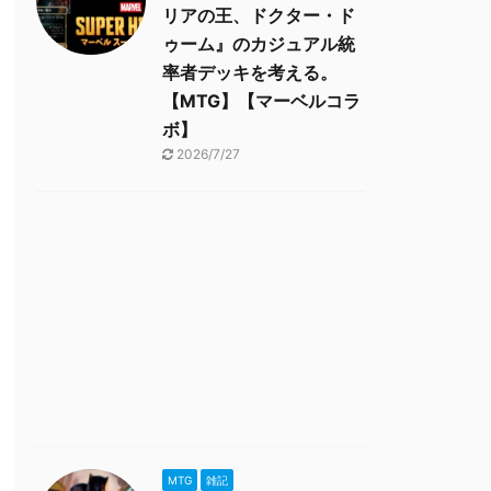
リアの王、ドクター・ド
ゥーム』のカジュアル統
率者デッキを考える。
【MTG】【マーベルコラ
ボ】
2026/7/27
MTG
雑記