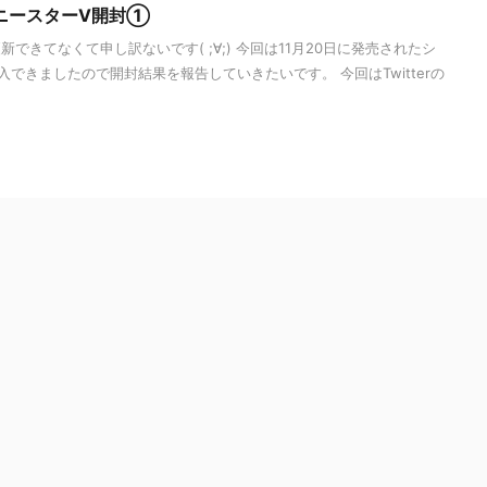
ニースターV開封①
できてなくて申し訳ないです( ;∀;) 今回は11月20日に発売されたシ
できましたので開封結果を報告していきたいです。 今回はTwitterの