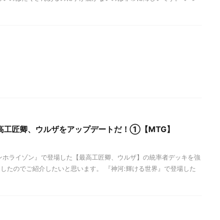
高工匠卿、ウルザをアップデートだ！①【MTG】
ンホライゾン』で登場した【最高工匠卿、ウルザ】の統率者デッキを強
したのでご紹介したいと思います。 『神河:輝ける世界』で登場した