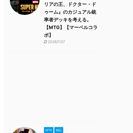
リアの王、ドクター・ド
ゥーム』のカジュアル統
率者デッキを考える。
【MTG】【マーベルコラ
ボ】
2026/7/27
MTG
雑記