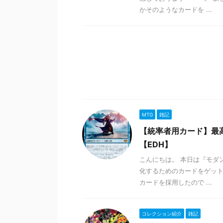
かそのようなカードを ...
MTG
雑記
【統率者用カード】最
【EDH】
こんにちは。 本日は『モダ
化するためのカードをゲット
カードを採用したので ...
コレクション紹介
雑記