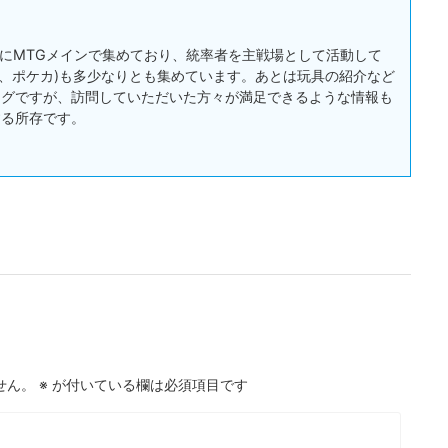
:主にMTGメインで集めており、統率者を主戦場として活動して
戯王、ポケカ)も多少なりとも集めています。あとは玩具の紹介など
ログですが、訪問していただいた方々が満足できるような情報も
する所存です。
せん。
※
が付いている欄は必須項目です