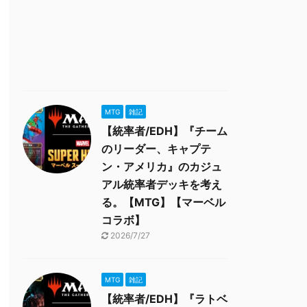
MTG
雑記
【統率者/EDH】『チーム
のリーダー、キャプテ
ン・アメリカ』のカジュ
アル統率者デッキを考え
る。【MTG】【マーベル
コラボ】
2026/7/27
MTG
雑記
【統率者/EDH】『ラトベ