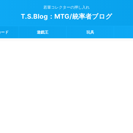
若輩コレクターの押し入れ
T.S.Blog：MTG/統率者ブログ
カード
遊戯王
玩具