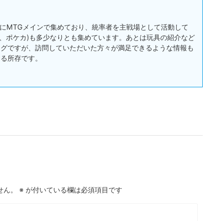
:主にMTGメインで集めており、統率者を主戦場として活動して
戯王、ポケカ)も多少なりとも集めています。あとは玩具の紹介など
ログですが、訪問していただいた方々が満足できるような情報も
する所存です。
せん。
※
が付いている欄は必須項目です