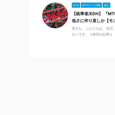
MTG
MTGカード情報
雑記
【統率者/EDH】 『
低さに作り直しか【モ
皆さん、こんにちは。 先日、簡単
たいです。 ↓前回の記事↓ 【統率者