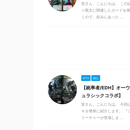
皆さん、こんにちは。 この
ト呪文に関連したカードを簡
くので、好みにあった ...
MTG
雑記
【統率者/EDH】オ
ュラシックコラボ】
皆さん、こんにちは。 今回
キを簡単に紹介します。 『
リーチャーが登場しま ...