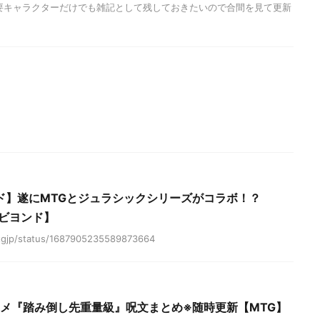
要キャラクターだけでも雑記として残しておきたいので合間を見て更新
ド】遂にMTGとジュラシックシリーズがコラボ！？
スビヨンド】
tgjp/status/1687905235589873664
スメ『踏み倒し先重量級』呪文まとめ※随時更新【MTG】