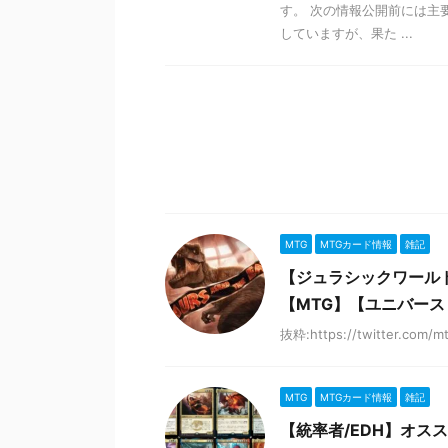
す。 次の情報公開前には主
していますが、果た ...
MTG
MTGカード情報
雑記
【ジュラシックワール
【MTG】【ユニバー
抜粋:https://twitter.com/m
MTG
MTGカード情報
雑記
【統率者/EDH】オス