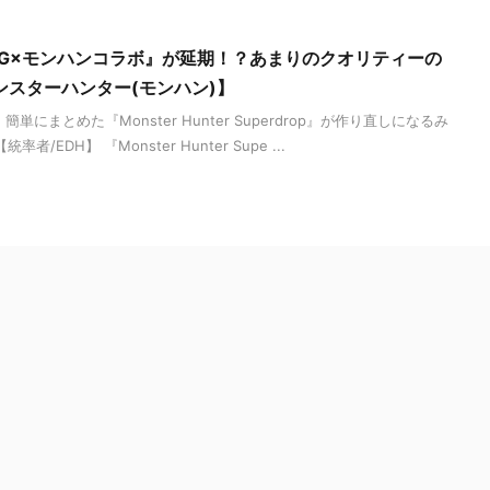
MTG×モンハンコラボ』が延期！？あまりのクオリティーの
ンスターハンター(モンハン)】
にまとめた『Monster Hunter Superdrop』が作り直しになるみ
/EDH】 『Monster Hunter Supe ...