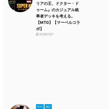
リアの王、ドクター・ド
ゥーム』のカジュアル統
率者デッキを考える。
【MTG】【マーベルコラ
ボ】
2026/7/27
MTG
雑記