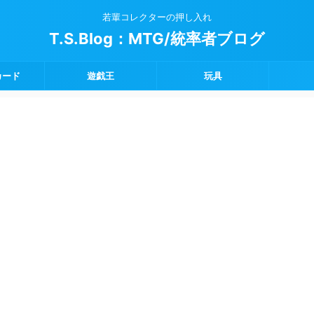
若輩コレクターの押し入れ
T.S.Blog：MTG/統率者ブログ
カード
遊戯王
玩具