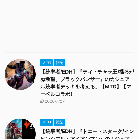
MTG
雑記
【統率者/EDH】『ティ・チャラ王/揺るが
ぬ希望、ブラックパンサー』のカジュア
ル統率者デッキを考える。【MTG】【マ
ーベルコラボ】
2026/7/27
MTG
雑記
【統率者/EDH】『トニー・スターク/イン
ビンシブル・アイアンマン』のカジュア