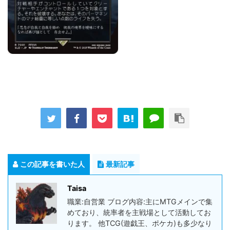
この記事を書いた人
最新記事
Taisa
職業:自営業 ブログ内容:主にMTGメインで集
めており、統率者を主戦場として活動してお
ります。 他TCG(遊戯王、ポケカ)も多少なり