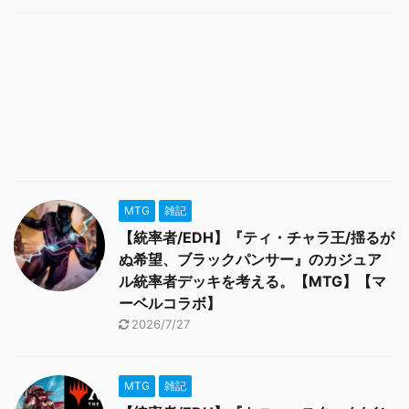
MTG
雑記
【統率者/EDH】『ティ・チャラ王/揺るが
ぬ希望、ブラックパンサー』のカジュア
ル統率者デッキを考える。【MTG】【マ
ーベルコラボ】
2026/7/27
MTG
雑記