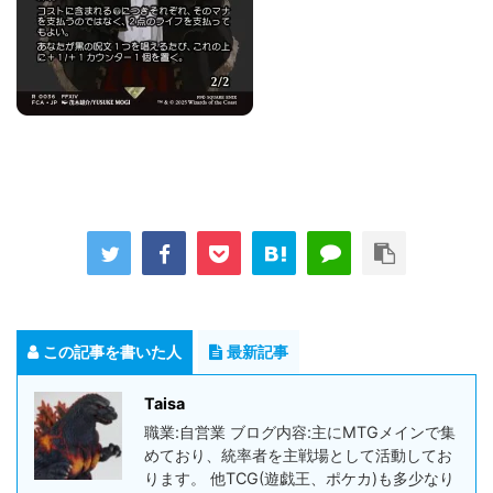
この記事を書いた人
最新記事
Taisa
職業:自営業 ブログ内容:主にMTGメインで集
めており、統率者を主戦場として活動してお
ります。 他TCG(遊戯王、ポケカ)も多少なり