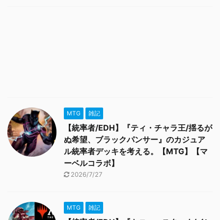
MTG
雑記
【統率者/EDH】『ティ・チャラ王/揺るが
ぬ希望、ブラックパンサー』のカジュア
ル統率者デッキを考える。【MTG】【マ
ーベルコラボ】
2026/7/27
MTG
雑記