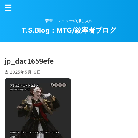
若輩コレクターの押し入れ
T.S.Blog：MTG/統率者ブログ
jp_dac1659efe
2025年5月19日