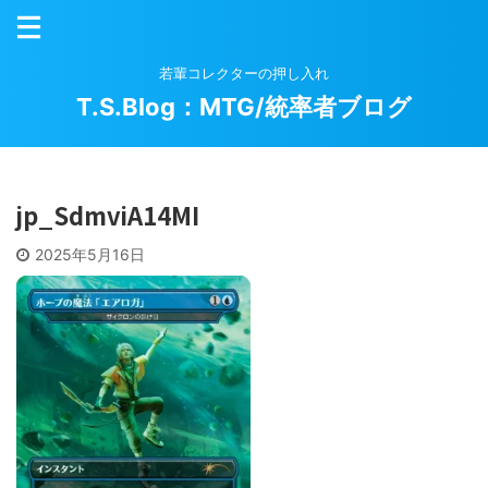
若輩コレクターの押し入れ
T.S.Blog：MTG/統率者ブログ
jp_SdmviA14MI
2025年5月16日