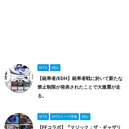
MTG
雑記
【統率者/EDH】統率者戦に於いて新たな
禁止制限が発表されたことで大激震が走
る。
MTG
MTGカード情報
雑記
【FFコラボ】『マジック：ザ・ギャザリ