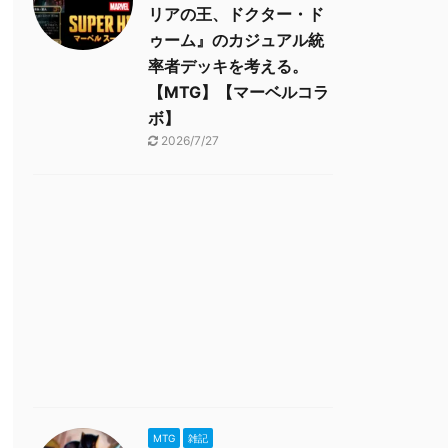
リアの王、ドクター・ド
ゥーム』のカジュアル統
率者デッキを考える。
【MTG】【マーベルコラ
ボ】
2026/7/27
MTG
雑記