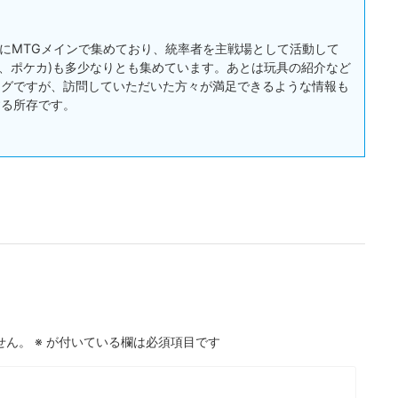
:主にMTGメインで集めており、統率者を主戦場として活動して
戯王、ポケカ)も多少なりとも集めています。あとは玩具の紹介など
ログですが、訪問していただいた方々が満足できるような情報も
する所存です。
せん。
※
が付いている欄は必須項目です