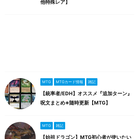
他特殊レア】
MTG
MTGカード情報
雑記
【統率者/EDH】オススメ『追加ターン』
呪文まとめ※随時更新【MTG】
MTG
雑記
【始祖ドラゴン】MTG初心者が使いたい