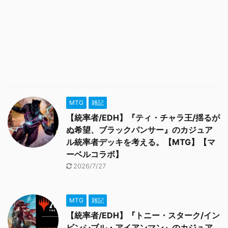
MTG
雑記
【統率者/EDH】『ティ・チャラ王/揺るが
ぬ希望、ブラックパンサー』のカジュア
ル統率者デッキを考える。【MTG】【マ
ーベルコラボ】
2026/7/27
MTG
雑記
【統率者/EDH】『トニー・スターク/イン
ビンシブル・アイアンマン』のカジュア