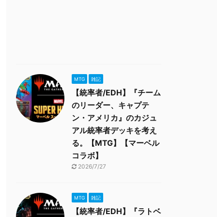
MTG
雑記
【統率者/EDH】『チーム
のリーダー、キャプテ
ン・アメリカ』のカジュ
アル統率者デッキを考え
る。【MTG】【マーベル
コラボ】
2026/7/27
MTG
雑記
【統率者/EDH】『ラトベ