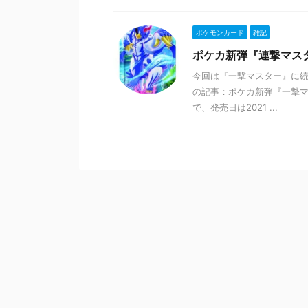
ポケモンカード
雑記
ポケカ新弾『連撃マス
今回は『一撃マスター』に続
の記事：ポケカ新弾『一撃マ
で、発売日は2021 ...