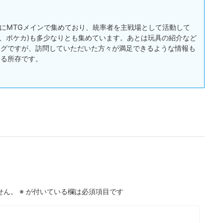
:主にMTGメインで集めており、統率者を主戦場として活動して
戯王、ポケカ)も多少なりとも集めています。あとは玩具の紹介など
ログですが、訪問していただいた方々が満足できるような情報も
する所存です。
せん。
※
が付いている欄は必須項目です