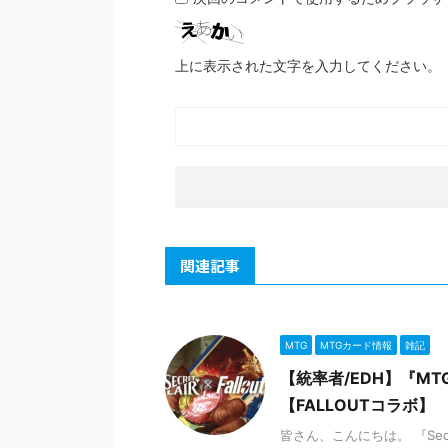
上に表示された文字を入力してください。
関連記事
MTG
MTGカード情報
雑記
【統率者/EDH】『MTG 
【FALLOUTコラボ】
皆さん、こんにちは。 『Secret La