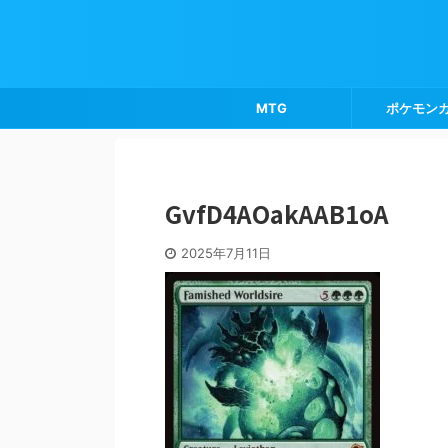
MTG
ポケモン
GvfD4AOakAAB1oA
2025年7月11日