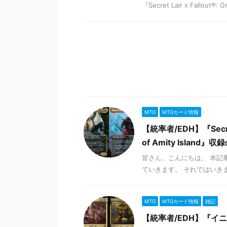
『Secret Lair x Fallout®: Gr
MTG
MTGカード情報
【統率者/EDH】『Secret L
of Amity Isla
皆さん、こんにちは。 本記事は『S
ていきます。 それではいきま
MTG
MTGカード情報
雑記
【統率者/EDH】『