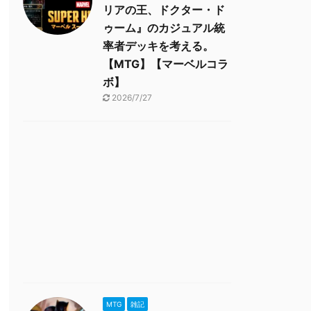
リアの王、ドクター・ド
ゥーム』のカジュアル統
率者デッキを考える。
【MTG】【マーベルコラ
ボ】
2026/7/27
MTG
雑記