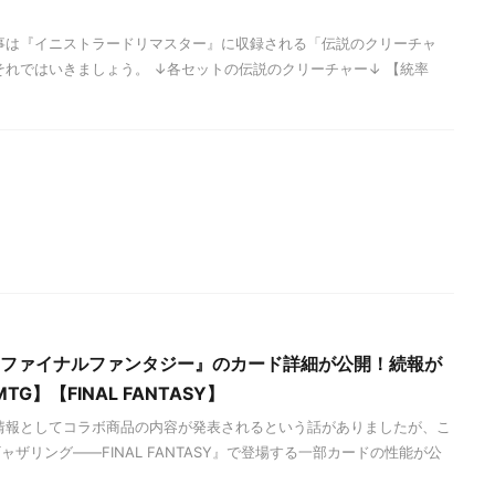
事は『イニストラードリマスター』に収録される「伝説のクリーチャ
それではいきましょう。 ↓各セットの伝説のクリーチャー↓ 【統率
に『ファイナルファンタジー』のカード詳細が公開！続報が
】【FINAL FANTASY】
情報としてコラボ商品の内容が発表されるという話がありましたが、こ
ザリング——FINAL FANTASY』で登場する一部カードの性能が公