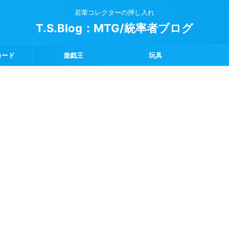
若輩コレクターの押し入れ
T.S.Blog：MTG/統率者ブログ
カード
遊戯王
玩具