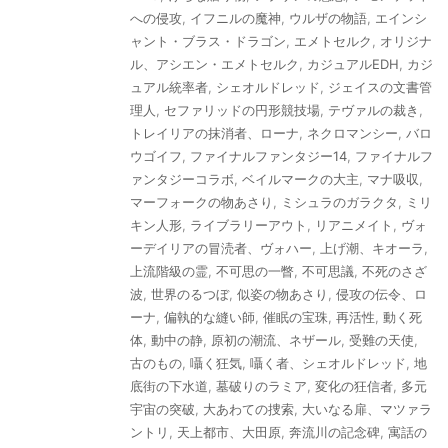
への侵攻
,
イフニルの魔神
,
ウルザの物語
,
エインシ
ャント・ブラス・ドラゴン
,
エメトセルク
,
オリジナ
ル、アシエン・エメトセルク
,
カジュアルEDH
,
カジ
ュアル統率者
,
シェオルドレッド
,
ジェイスの文書管
理人
,
セファリッドの円形競技場
,
テヴァルの裁き
,
トレイリアの抹消者、ローナ
,
ネクロマンシー
,
バロ
ウゴイフ
,
ファイナルファンタジー14
,
ファイナルフ
ァンタジーコラボ
,
ベイルマークの大主
,
マナ吸収
,
マーフォークの物あさり
,
ミシュラのガラクタ
,
ミリ
キン人形
,
ライブラリーアウト
,
リアニメイト
,
ヴォ
ーデイリアの冒涜者、ヴォハー
,
上げ潮、キオーラ
,
上流階級の霊
,
不可思の一瞥
,
不可思議
,
不死のさざ
波
,
世界のるつぼ
,
似姿の物あさり
,
侵攻の伝令、ロ
ーナ
,
偏執的な縫い師
,
催眠の宝珠
,
再活性
,
動く死
体
,
動中の静
,
原初の潮流、ネザール
,
受難の天使
,
古のもの
,
囁く狂気
,
囁く者、シェオルドレッド
,
地
底街の下水道
,
墓破りのラミア
,
変化の狂信者
,
多元
宇宙の突破
,
大あわての捜索
,
大いなる扉、マツァラ
ントリ
,
天上都市、大田原
,
奔流川の記念碑
,
寓話の