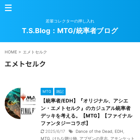
若輩コレクターの押し入れ
T.S.Blog：MTG/統率者ブログ
HOME
>
エメトセルク
エメトセルク
MTG
雑記
【統率者/EDH】『オリジナル、アシエ
ン・エメトセルク』のカジュアル統率者
デッキを考える。【MTG】【ファイナル
ファンタジーコラボ】
2025/6/17
Dance of the Dead
,
EDH
,
MTG
,
けちな贈り物
,
アブザンの意志
,
アモンケット