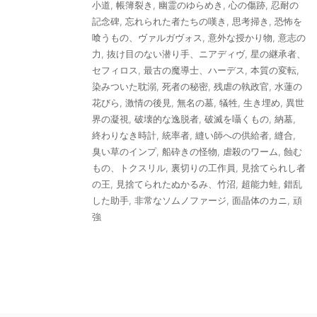
小道
,
帳簿裂き
,
幽霊のゆらめき
,
心の傷跡
,
忍耐の
記念碑
,
忘れられた者たちの嘆き
,
思考掃き
,
恐怖を
喰うもの、ヴァルガヴォス
,
意外な授かり物
,
意志の
力
,
抜け目のない潜り手、ニアディヴ
,
星の継承者、
セフィロス
,
最古の魔導士、ハーデス
,
本質の変転
,
染みついた耽溺
,
死者の秘密
,
残虐の執政官
,
水蓮の
花びら
,
激情の後見
,
無名の墓
,
犠牲
,
生き埋め
,
異世
界の凝視
,
破壊的な逸脱者
,
破滅を囁くもの
,
納墓
,
終わりなき時計
,
統率者
,
縫い師への供給者
,
縫合
,
臭い草のインプ
,
船砕きの怪物
,
虐殺のワーム
,
蝕む
もの、トクスリル
,
裏切りの工作員
,
見捨てられし者
の王
,
見捨てられたぬかるみ、竹沼
,
超能力蛙
,
錯乱
した助手
,
非常なソムノファージ
,
面晶体のカニ
,
頑
強