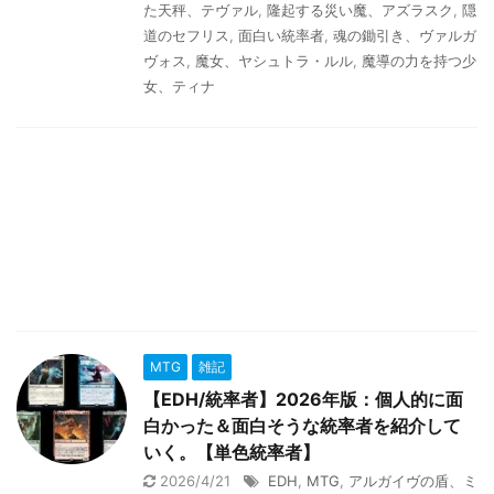
た天秤、テヴァル
,
隆起する災い魔、アズラスク
,
隠
道のセフリス
,
面白い統率者
,
魂の鋤引き、ヴァルガ
ヴォス
,
魔女、ヤシュトラ・ルル
,
魔導の力を持つ少
女、ティナ
MTG
雑記
【EDH/統率者】2026年版：個人的に面
白かった＆面白そうな統率者を紹介して
いく。【単色統率者】
2026/4/21
EDH
,
MTG
,
アルガイヴの盾、ミ