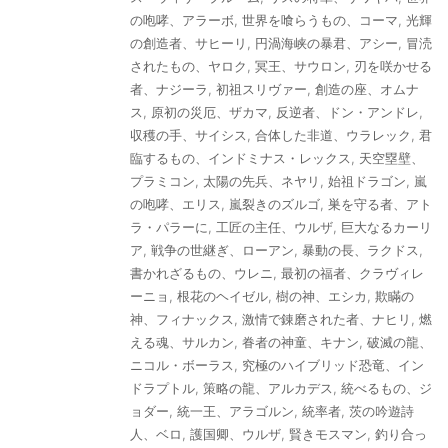
の咆哮、アラーボ
,
世界を喰らうもの、コーマ
,
光輝
の創造者、サヒーリ
,
円渦海峡の暴君、アシー
,
冒涜
されたもの、ヤロク
,
冥王、サウロン
,
刃を咲かせる
者、ナジーラ
,
初祖スリヴァー
,
創造の座、オムナ
ス
,
原初の災厄、ザカマ
,
反逆者、ドン・アンドレ
,
収穫の手、サイシス
,
合体した非道、ウラレック
,
君
臨するもの、インドミナス・レックス
,
天空塁壁、
プラミコン
,
太陽の先兵、ネヤリ
,
始祖ドラゴン
,
嵐
の咆哮、エリス
,
嵐裂きのズルゴ
,
巣を守る者、アト
ラ・パラーに
,
工匠の主任、ウルザ
,
巨大なるカーリ
ア
,
戦争の世継ぎ、ローアン
,
暴動の長、ラクドス
,
書かれざるもの、ウレニ
,
最初の福者、クラヴィレ
ーニョ
,
根花のヘイゼル
,
樹の神、エシカ
,
欺瞞の
神、フィナックス
,
激情で錬磨された者、ナヒリ
,
燃
える魂、サルカン
,
眷者の神童、キナン
,
破滅の龍、
ニコル・ボーラス
,
究極のハイブリッド恐竜、イン
ドラプトル
,
策略の龍、アルカデス
,
統べるもの、ジ
ョダー
,
統一王、アラゴルン
,
統率者
,
茨の吟遊詩
人、ベロ
,
護国卿、ウルザ
,
賢きモスマン
,
釣り合っ