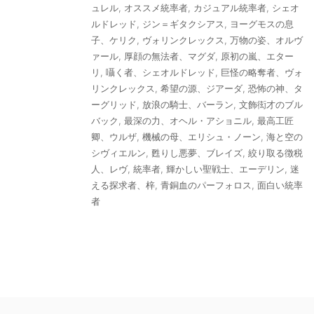
ュレル
,
オススメ統率者
,
カジュアル統率者
,
シェオ
ルドレッド
,
ジン＝ギタクシアス
,
ヨーグモスの息
子、ケリク
,
ヴォリンクレックス
,
万物の姿、オルヴ
ァール
,
厚顔の無法者、マグダ
,
原初の嵐、エター
リ
,
囁く者、シェオルドレッド
,
巨怪の略奪者、ヴォ
リンクレックス
,
希望の源、ジアーダ
,
恐怖の神、タ
ーグリッド
,
放浪の騎士、バーラン
,
文飾衒才のブル
バック
,
最深の力、オヘル・アショニル
,
最高工匠
卿、ウルザ
,
機械の母、エリシュ・ノーン
,
海と空の
シヴィエルン
,
甦りし悪夢、ブレイズ
,
絞り取る徴税
人、レヴ
,
統率者
,
輝かしい聖戦士、エーデリン
,
迷
える探求者、梓
,
青銅血のパーフォロス
,
面白い統率
者