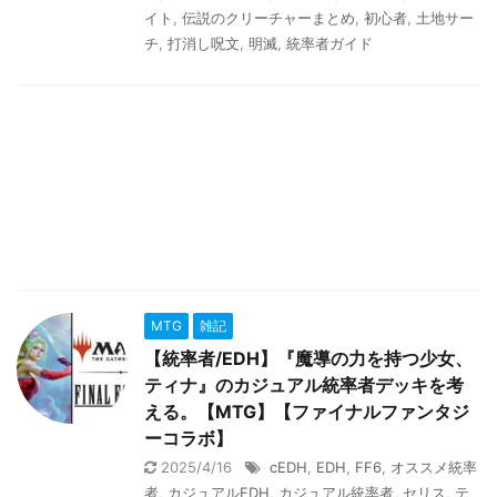
イト
,
伝説のクリーチャーまとめ
,
初心者
,
土地サー
チ
,
打消し呪文
,
明滅
,
統率者ガイド
MTG
雑記
【統率者/EDH】『魔導の力を持つ少女、
ティナ』のカジュアル統率者デッキを考
える。【MTG】【ファイナルファンタジ
ーコラボ】
2025/4/16
cEDH
,
EDH
,
FF6
,
オススメ統率
者
,
カジュアルEDH
,
カジュアル統率者
,
セリス
,
テ