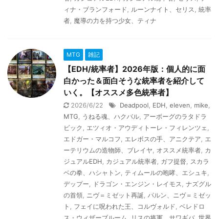
ィナ・ブランフォード
,
ルーンナイト、セリス
,
統率
者
,
魔導の力を持つ少女、ティナ
MTG
雑記
【EDH/統率者】2026年版：個人的に面
白かった＆面白そうな統率者を紹介して
いく。【オススメ多色統率者】
2026/6/22
Deadpool
,
EDH
,
eleven
,
mike
,
MTG
,
うねる魂、ハクバル
,
アーボーグのラタドラ
ビック
,
エツィオ・アウディトーレ・フィレンツェ
,
エドガー・マルコフ
,
エレボスの手、アニクテア
,
エ
ーテリウムの造物師、ブレイヤ
,
オススメ統率者
,
カ
ジュアルEDH
,
カジュアル統率者
,
ガフ提督
,
スカラ
ベの拳、ハシャトン
,
ティムールの咆哮、エシュキ
,
デップー
,
ドラゴン・エンジン・レイモス
,
ナズグル
の首領
,
ニヴ＝ミゼット再誕
,
パルン、ニヴ＝ミゼッ
ト
,
フェイに呪われた王、コルヴォルド
,
ベレドロ
ス・ウィザーブルーム
,
リスの将軍、サワギバ
,
世界