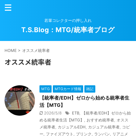
若輩コレクターの押し入れ
T.S.Blog：MTG/統率者ブログ
HOME
>
オススメ統率者
オススメ統率者
MTG
MTGカード情報
雑記
【統率者/EDH】ゼロから始める統率者生
活【MTG】
2026/5/8
ETB
,
【統率者/EDH】ゼロから始
める統率者生活【MTG】
,
おすすめ統率者
,
オスス
メ統率者
,
カジュアルEDH
,
カジュアル統率者
,
コピ
ー
,
ファイズアウト
,
ブリンク
,
ランパン
,
リアニメ