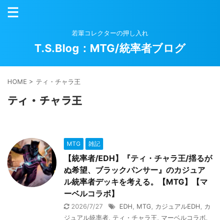
若輩コレクターの押し入れ
T.S.Blog：MTG/統率者ブログ
HOME
>
ティ・チャラ王
ティ・チャラ王
MTG
雑記
【統率者/EDH】『ティ・チャラ王/揺るが
ぬ希望、ブラックパンサー』のカジュア
ル統率者デッキを考える。【MTG】【マ
ーベルコラボ】
2026/7/27
EDH
,
MTG
,
カジュアルEDH
,
カ
ジュアル統率者
,
ティ・チャラ王
,
マーベルコラボ
,