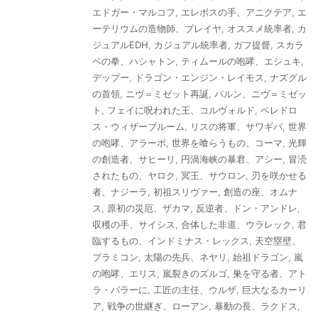
エドガー・マルコフ
,
エレボスの手、アニクテア
,
エ
ーテリウムの造物師、ブレイヤ
,
オススメ統率者
,
カ
ジュアルEDH
,
カジュアル統率者
,
ガフ提督
,
スカラ
ベの拳、ハシャトン
,
ティムールの咆哮、エシュキ
,
デップー
,
ドラゴン・エンジン・レイモス
,
ナズグル
の首領
,
ニヴ＝ミゼット再誕
,
パルン、ニヴ＝ミゼッ
ト
,
フェイに呪われた王、コルヴォルド
,
ベレドロ
ス・ウィザーブルーム
,
リスの将軍、サワギバ
,
世界
の咆哮、アラーボ
,
世界を喰らうもの、コーマ
,
光輝
の創造者、サヒーリ
,
円渦海峡の暴君、アシー
,
冒涜
されたもの、ヤロク
,
冥王、サウロン
,
刃を咲かせる
者、ナジーラ
,
初祖スリヴァー
,
創造の座、オムナ
ス
,
原初の災厄、ザカマ
,
反逆者、ドン・アンドレ
,
収穫の手、サイシス
,
合体した非道、ウラレック
,
君
臨するもの、インドミナス・レックス
,
天空塁壁、
プラミコン
,
太陽の先兵、ネヤリ
,
始祖ドラゴン
,
嵐
の咆哮、エリス
,
嵐裂きのズルゴ
,
巣を守る者、アト
ラ・パラーに
,
工匠の主任、ウルザ
,
巨大なるカーリ
ア
,
戦争の世継ぎ、ローアン
,
暴動の長、ラクドス
,