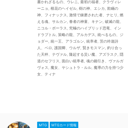
書かれざるもの、ウレニ
,
最初の福者、クラヴィレ
ーニョ
,
根花のヘイゼル
,
樹の神、エシカ
,
欺瞞の
神、フィナックス
,
激情で錬磨された者、ナヒリ
,
燃
える魂、サルカン
,
眷者の神童、キナン
,
破滅の龍、
ニコル・ボーラス
,
究極のハイブリッド恐竜、イン
ドラプトル
,
策略の龍、アルカデス
,
統べるもの、ジ
ョダー
,
統一王、アラゴルン
,
統率者
,
茨の吟遊詩
人、ベロ
,
護国卿、ウルザ
,
賢きモスマン
,
釣り合っ
た天秤、テヴァル
,
隆起する災い魔、アズラスク
,
隠
道のセフリス
,
面白い統率者
,
魂の鋤引き、ヴァルガ
ヴォス
,
魔女、ヤシュトラ・ルル
,
魔導の力を持つ少
女、ティナ
MTG
MTGカード情報