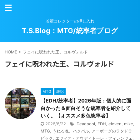
若輩コレクターの押し入れ
T.S.Blog：MTG/統率者ブログ
HOME
>
フェイに呪われた王、コルヴォルド
フェイに呪われた王、コルヴォルド
MTG
雑記
【EDH/統率者】2026年版：個人的に面
白かった＆面白そうな統率者を紹介して
いく。【オススメ多色統率者】
2026/6/22
Deadpool
,
EDH
,
eleven
,
mike
,
MTG
,
うねる魂、ハクバル
,
アーボーグのラタドラ
ビック
,
エツィオ・アウディトーレ・フィレンツェ
,