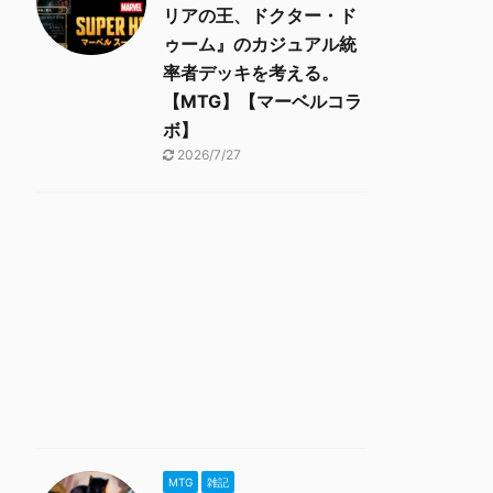
リアの王、ドクター・ド
ゥーム』のカジュアル統
率者デッキを考える。
【MTG】【マーベルコラ
ボ】
2026/7/27
MTG
雑記