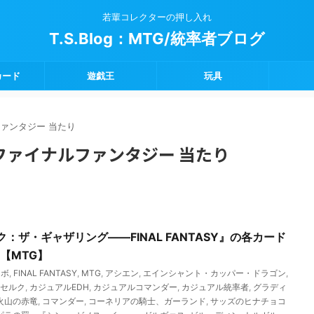
若輩コレクターの押し入れ
T.S.Blog：MTG/統率者ブログ
カード
遊戯王
玩具
ァンタジー 当たり
ファイナルファンタジー 当たり
：ザ・ギャザリング――FINAL FANTASY』の各カード
【MTG】
ラボ
,
FINAL FANTASY
,
MTG
,
アシエン
,
エインシャント・カッパー・ドラゴン
,
セルク
,
カジュアルEDH
,
カジュアルコマンダー
,
カジュアル統率者
,
グラディ
火山の赤竜
,
コマンダー
,
コーネリアの騎士、ガーランド
,
サッズのヒナチョコ