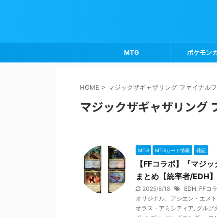
MTG
ポケモン
HOME
>
マジックザギャザリング ファイナルフ
マジックザギャザリング 
MTG
MTGカード情報
雑記
【FFコラボ】『マジック
まとめ【統率者/EDH】
2025/8/18
EDH
,
FFコ
オリジナル、アシエン・エメト
オラス・アミシティア
,
グルグ