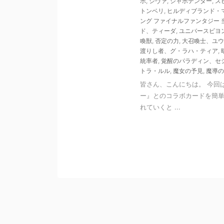
ボ
,
シヴァ
,
ジャボテンダー
,
ス
トンベリ
,
ヒルディブランド・
ング ファイナルファンタジー 
ド、ティーダ
,
ユニバースビヨ
喚獣
,
否定の力
,
大召喚士、ユウ
渡りし者、グ・ラハ・ティア
,
統率者
,
覚醒のパラディン、セ
トラ・ルル
,
魔女の予見
,
魔導の
皆さん、こんにちは。 今回は
ー』とのコラボカードを簡単
れていくと ...