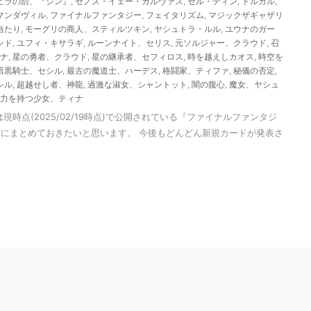
ピラの罰、『シン』
,
ゼノス・イェー・ガルヴァス
,
ゼル・ディン
,
トルガル
,
マンダヴィル
,
ファイナルファンタジー
,
フェイタリズム
,
マジックザギャザリ
当たり
,
モーグリの商人、スティルツキン
,
ヤシュトラ・ルル
,
ユウナのガー
ンド
,
ユフィ・キサラギ
,
ルーンナイト、セリス
,
元ソルジャー、クラウド
,
召
ナ
,
星の勇者、クラウド
,
星の継承者、セフィロス
,
時を越えしカオス
,
時空を
暗黒騎士、セシル
,
最古の魔道士、ハーデス
,
格闘家、ティファ
,
秘儀の否定
,
シル
,
超越せし者、神龍
,
過激な淑女、シャントット
,
闇の腹心
,
魔女、ヤシュ
力を持つ少女、ティナ
現時点(2025/02/19時点)で公開されている『ファイナルファンタジ
にまとめておきたいと思います。 今後もどんどん新規カードが発表さ