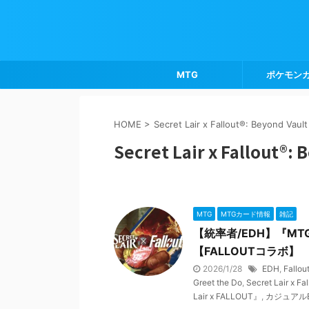
MTG
ポケモン
HOME
>
Secret Lair x Fallout®: Beyond Vault
Secret Lair x Fallout®: 
MTG
MTGカード情報
雑記
【統率者/EDH】『MTG 
【FALLOUTコラボ】
2026/1/28
EDH
,
Fallou
Greet the Do
,
Secret Lair x Fa
Lair x FALLOUT』
,
カジュアル