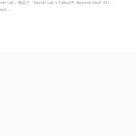
ir』商品で『Secret Lair x Fallout®: Beyond Vault 33』、
eet ...