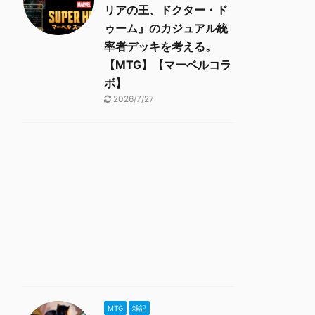
リアの王、ドクター・ド
ゥーム』のカジュアル統
率者デッキを考える。
【MTG】【マーベルコラ
ボ】
2026/7/27
MTG
雑記