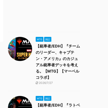
MTG
雑記
【統率者/EDH】『チーム
のリーダー、キャプテ
ン・アメリカ』のカジュ
アル統率者デッキを考え
る。【MTG】【マーベル
コラボ】
2026/7/27
MTG
雑記
【統率者/EDH】『ラトベ