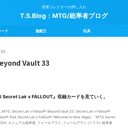
若輩コレクターの押し入れ
T.S.Blog：MTG/統率者ブログ
カード
遊戯王
玩具
 33
Beyond Vault 33
Secret Lair x FALLOUT』収録カードを見ていく。
t
,
MTG
,
Secret Lair x Fallout®: Beyond Vault 33
,
Secret Lair x Fallout®:
llout®: Rad
,
Secret Lair x Fallout®: Welcome to New Vegas
,
『MTG Secret
EDH
,
カジュアル統率者
,
フォールアウト
,
フォールアウト (ドラマ)
,
統率者