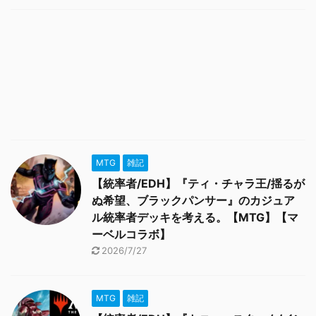
MTG
雑記
【統率者/EDH】『ティ・チャラ王/揺るが
ぬ希望、ブラックパンサー』のカジュア
ル統率者デッキを考える。【MTG】【マ
ーベルコラボ】
2026/7/27
MTG
雑記