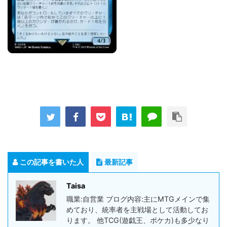
この記事を書いた人
最新記事
Taisa
職業:自営業 ブログ内容:主にMTGメインで集
めており、統率者を主戦場として活動してお
ります。 他TCG(遊戯王、ポケカ)も多少なり