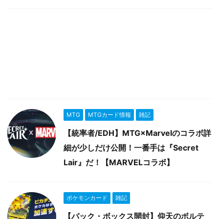
MTG
MTGカード情報
雑記
【統率者/EDH】MTG×Marvelのコラボ詳
細が少しだけ公開！一番手は『Secret
Lair』だ！【MARVELコラボ】
ポケモンカード
雑記
【パック・ボックス開封】仰天のボルテ