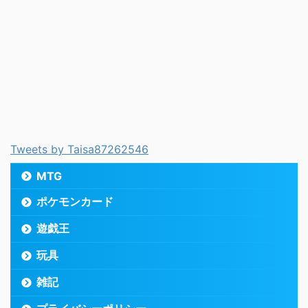
Tweets by Taisa87262546
MTG
ポケモンカード
遊戯王
玩具
雑記