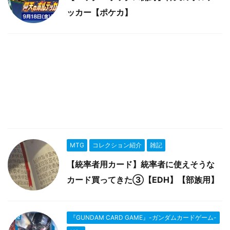
ッカー【ポケカ】
MTG
コレクション紹介
雑記
【統率者用カード】統率者に使えそうな
カード買ってきた③【EDH】【部族用】
『GUNDAM CARD GAME』-ガンダムカードゲーム-