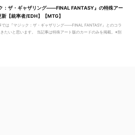
：ザ・ギャザリング――FINAL FANTASY』の特殊アー
新【統率者/EDH】【MTG】
では『マジック：ザ・ギャザリング――FINAL FANTASY』とのコラ
きたいと思います。 当記事は特殊アート版のカードのみを掲載。※別