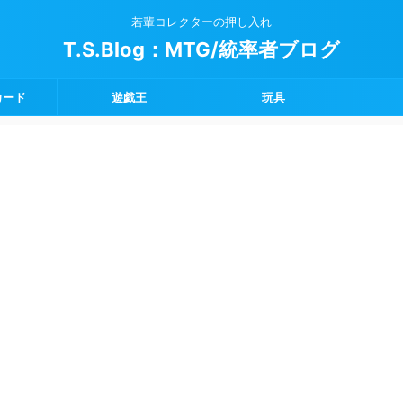
若輩コレクターの押し入れ
T.S.Blog：MTG/統率者ブログ
カード
遊戯王
玩具