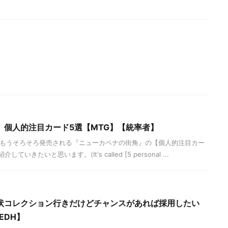
】個人的注目カード5選【MTG】【統率者】
 今日はもうそろそろ発売される『ニューカペナの街角』の【個人的注目カー
きたいと思います。(It's called [5 personal ...
状コレクション行きだけどチャンスがあれば採用したい
EDH】