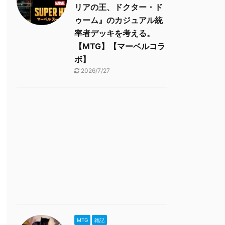
リアの王、ドクター・ド
ゥーム』のカジュアル統
率者デッキを考える。
【MTG】【マーベルコラ
ボ】
2026/7/27
MTG
雑記