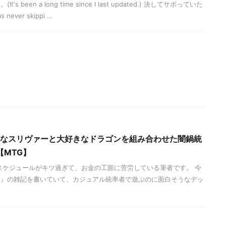
been a long time since I last updated.) 決してサボっていた
ver skippi ...
好きなスリヴァーと大好きなドラゴンを組み合わせた闇鍋統
MTG】
スケジュールがキツ過ぎて、お金の工面に苦労している筆者です。 今
ド』の雑記を書いていて、カジュアル統率者で遊ぶのに面白そうなデッ