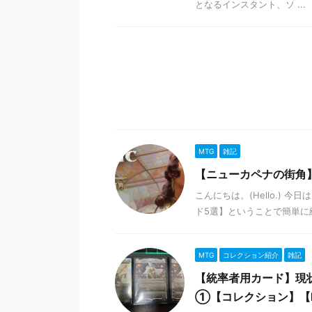
となるインスタント、ソ ...
MTG
雑記
【ニューカペナの街角
こんにちは。(Hello.)
ド5選】ということで簡単に紹介してい
MTG
コレクション紹介
雑記
【統率者用カード】現
①【コレクション】【