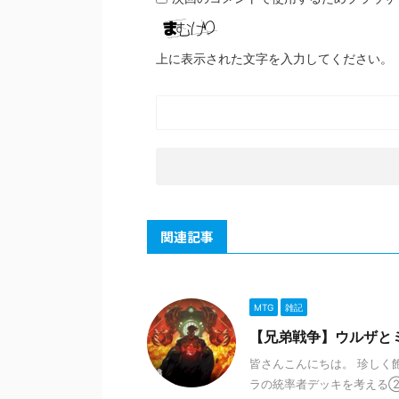
上に表示された文字を入力してください。
関連記事
MTG
雑記
【兄弟戦争】ウルザと
皆さんこんにちは。 珍しく
ラの統率者デッキを考える