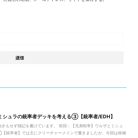
ミシュラの統率者デッキを考える③【統率者/EDH】
飽きもせず雑記を書けています。 前回：【兄弟戦争】ウルザとミシュ
②【統率者】では主にクリーチャーメインで書きましたが、今回は候補