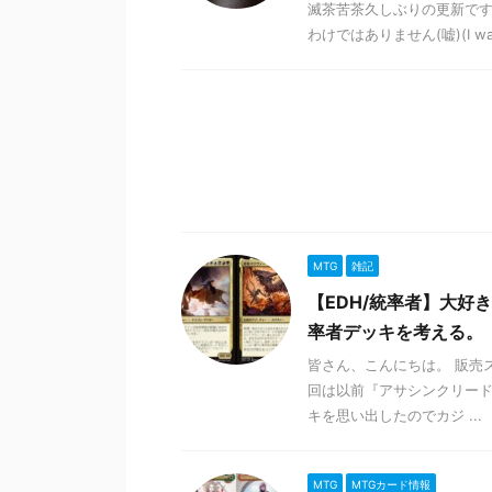
滅茶苦茶久しぶりの更新です。(It's 
わけではありません(嘘)(I was ne
MTG
雑記
【EDH/統率者】大
率者デッキを考える。【
皆さん、こんにちは。 販売
回は以前『アサシンクリー
キを思い出したのでカジ ...
MTG
MTGカード情報