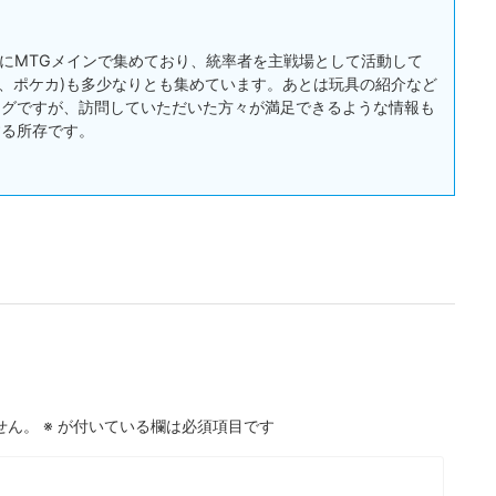
:主にMTGメインで集めており、統率者を主戦場として活動して
戯王、ポケカ)も多少なりとも集めています。あとは玩具の紹介など
ログですが、訪問していただいた方々が満足できるような情報も
する所存です。
せん。
※
が付いている欄は必須項目です